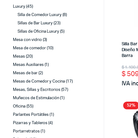
Luxury
(45)
Silla de Comedor Luxury
(8)
Sillas de Bar Luxury
(23)
Sillas de Oficina Luxury
(5)
Mesa con vidrio
(3)
Silla Ba
Mesa de comedor
(10)
Diseño 
Barra
Mesas
(20)
Origi
Curr
Mesas Auxiliares
(1)
$
1.100.
$
509
Mesas de bar
(2)
price
price
IVA in
Mesas de Comedor y Cocina
(17)
was:
is:
Mesas, Sillas y Escritorios
(57)
$ 1.1
$ 50
Muñecos de Estimulación
(1)
52%
Oficina
(55)
Parlantes Portátiles
(1)
Pizarras y Tableros
(4)
Portarretratos
(1)