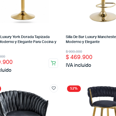
r Luxury York Dorada Tapizada
Silla De Bar Luxury Mancheste
Moderno y Elegante Para Cocina y
Moderno y Elegante
Original
Current
$
900.000
nal
ent
$
469.900
000
price
price
.900
IVA incluido
was:
is:
cluido
$ 900.000.
$ 469.900.
00.000.
9.900.
52%