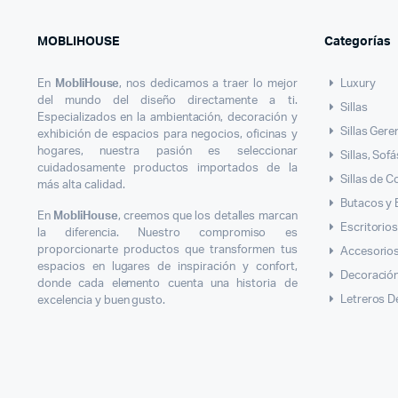
MOBLIHOUSE
Categorías
En
MobliHouse
, nos dedicamos a traer lo mejor
Luxury
del mundo del diseño directamente a ti.
Sillas
Especializados en la ambientación, decoración y
Sillas Gere
exhibición de espacios para negocios, oficinas y
hogares, nuestra pasión es seleccionar
Sillas, Sof
cuidadosamente productos importados de la
Sillas de 
más alta calidad.
Butacos y
En
MobliHouse
, creemos que los detalles marcan
Escritorio
la diferencia. Nuestro compromiso es
proporcionarte productos que transformen tus
Accesorios
espacios en lugares de inspiración y confort,
Decoració
donde cada elemento cuenta una historia de
Letreros D
excelencia y buen gusto.