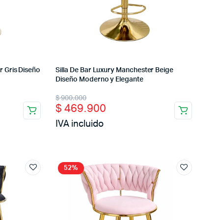
r Gris Diseño
Silla De Bar Luxury Manchester Beige
Diseño Moderno y Elegante
Original
Current
$
900.000
$
469.900
price
price
IVA incluido
was:
is:
$ 900.000.
$ 469.900.
52%