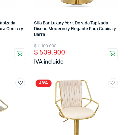
Tapizada
Silla Bar Luxury York Dorada Tapizada
ara Cocina y
Diseño Moderno y Elegante Para Cocina y
Barra
Original
Current
$
1.100.000
$
509.900
price
price
IVA incluido
was:
is:
$ 1.100.000.
$ 509.900.
48%