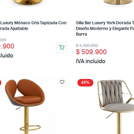
ar Luxury Mónaco Gris Tapizada Con
Silla Bar Luxury York Dorada 
rada Ajustable
Diseño Moderno y Elegante P
Barra
nal
ent
000
Original
Current
.900
$
1.100.000
$
509.900
price
price
cluido
IVA incluido
was:
is:
00.000.
9.900.
$ 1.100.000.
$ 509.900.
48%