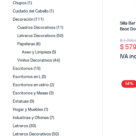
Chupos
(1)
Cuidado del Cabello
(1)
Decoración
(111)
Silla B
Cuadros Decorativos
(11)
Base Do
Letreros Decorativos
(50)
Origi
Curr
$
1.200.
Papeleras
(6)
$
579
price
price
Aseo y Limpieza
(5)
IVA in
was:
is:
Vinilos Decorativos
(44)
$ 1.2
$ 57
Escritorios
(19)
Escritorios en L
(3)
54%
Escritorios en vidrio
(2)
Escritorios y Mesas
(3)
Estatuas
(9)
Hogar y Muebles
(1)
Industrias y Oficinas
(7)
Letreros
(30)
Letreros Decorativos
(50)