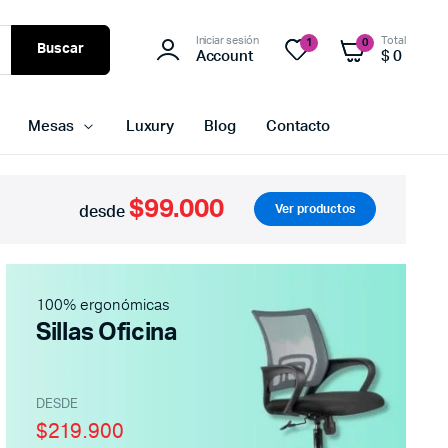
Iniciar sesión
Total
1
0
Buscar
Account
$
0
Mesas
Luxury
Blog
Contacto
$99.000
Ver productos
desde
100% ergonómicas
Sillas Oficina
DESDE
$219.900