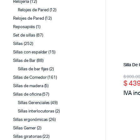
Relojería
(12)
Relojes de Pared
(12)
Relojes de Pared
(12)
Reposapiés
(1)
Set de sillas
(87)
Sillas
(252)
Sillas con espaldar
(15)
Sillas de Bar
(88)
Silla D
Sillas de bar fijas
(2)
Origi
Curr
$
900.0
Sillas de Comedor
(161)
$
439
price
price
Sillas de madera
(5)
IVA in
Sillas de oficina
(57)
was:
is:
Sillas Gerenciales
(49)
$ 90
$ 43
Sillas interlocutoras
(2)
Sillas ergonómicas
(26)
Sillas Gamer
(2)
Sillas giratorias
(22)