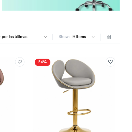
Show:
54%