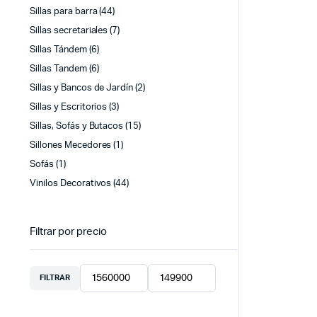
Sillas para barra
(44)
Sillas secretariales
(7)
Sillas Tándem
(6)
Sillas Tandem
(6)
Sillas y Bancos de Jardín
(2)
Sillas y Escritorios
(3)
Sillas, Sofás y Butacos
(15)
Sillones Mecedores
(1)
Sofás
(1)
Vinilos Decorativos
(44)
Filtrar por precio
FILTRAR
Precio
Precio
mínimo
máximo