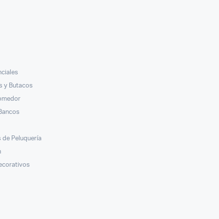
nciales
ás y Butacos
Comedor
 Bancos
s
 de Peluquería
n
ecorativos