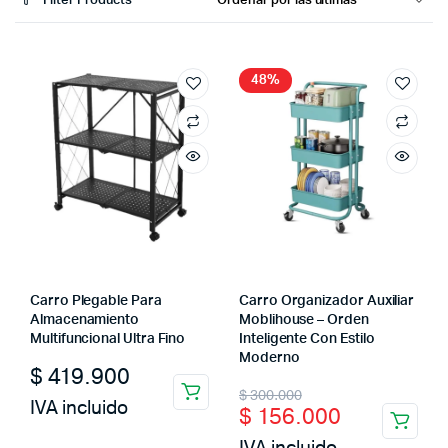
Filter Products
48%
Carro Plegable Para
Carro Organizador Auxiliar
Almacenamiento
Moblihouse – Orden
Multifuncional Ultra Fino
Inteligente Con Estilo
Moderno
$
419.900
Original
Current
$
300.000
IVA incluido
$
156.000
price
price