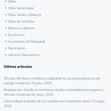
Sillas
Sillas Gerenciales
Sillas, Sofás y Butacos
Sillas de Comedor
Butacos y Bancos
Escritorios
Accesorios de Peluquería
Decoración
Letreros Decorativos
Últimos artículos
Oficinas híbridas y mobiliario adaptable: la clave para espacios de
cio
cio
trabajo modernos
15 junio, 2026
imo
ximo
Muebles eco-friendly en tendencia: diseño sostenible para hogares y
oficinas modernas
30 mayo, 2026
Cómo influye el diseño de tus muebles en tu bienestar diario
15 mayo,
2026