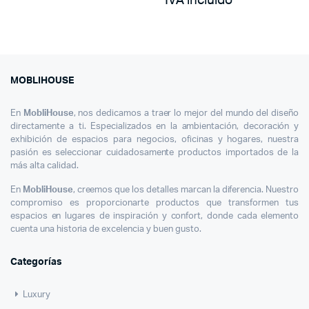
IVA incluido
was:
is:
$ 300.000.
$ 156.000.
MOBLIHOUSE
En
MobliHouse
, nos dedicamos a traer lo mejor del mundo del diseño
directamente a ti. Especializados en la ambientación, decoración y
exhibición de espacios para negocios, oficinas y hogares, nuestra
pasión es seleccionar cuidadosamente productos importados de la
más alta calidad.
En
MobliHouse
, creemos que los detalles marcan la diferencia. Nuestro
compromiso es proporcionarte productos que transformen tus
espacios en lugares de inspiración y confort, donde cada elemento
cuenta una historia de excelencia y buen gusto.
Categorías
Luxury