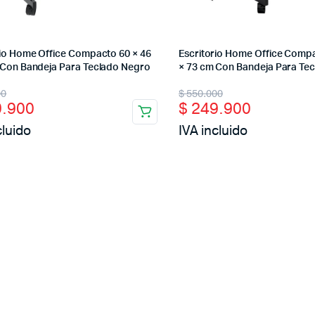
rio Home Office Compacto 60 × 46
Escritorio Home Office Compa
 Con Bandeja Para Teclado Negro
× 73 cm Con Bandeja Para Te
nal
ent
Original
Current
00
$
550.000
.900
$
249.900
price
price
cluido
IVA incluido
was:
is:
0.000.
9.900.
$ 550.000.
$ 249.900.