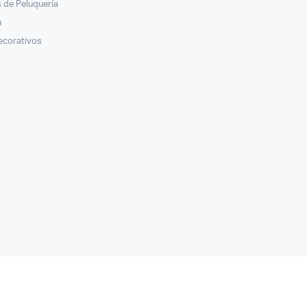
 de Peluquería
n
ecorativos