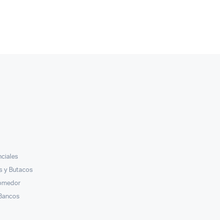
nciales
ás y Butacos
Comedor
 Bancos
s