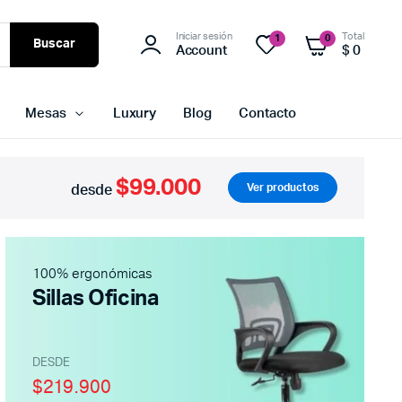
Iniciar sesión
Total
1
0
Buscar
Account
$
0
Mesas
Luxury
Blog
Contacto
$99.000
Ver productos
desde
100% ergonómicas
Sillas Oficina
DESDE
$219.900