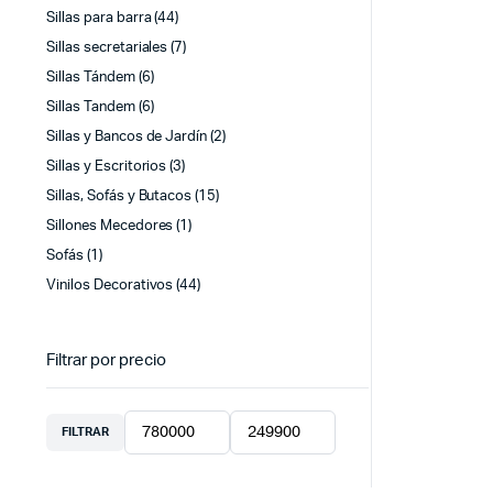
Sillas para barra
(44)
Sillas secretariales
(7)
Sillas Tándem
(6)
Sillas Tandem
(6)
Sillas y Bancos de Jardín
(2)
Sillas y Escritorios
(3)
Sillas, Sofás y Butacos
(15)
Sillones Mecedores
(1)
Sofás
(1)
Vinilos Decorativos
(44)
Filtrar por precio
FILTRAR
Precio
Precio
mínimo
máximo