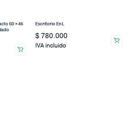
cto 60 × 46
Escritorio En L
clado
$
780.000
IVA incluido