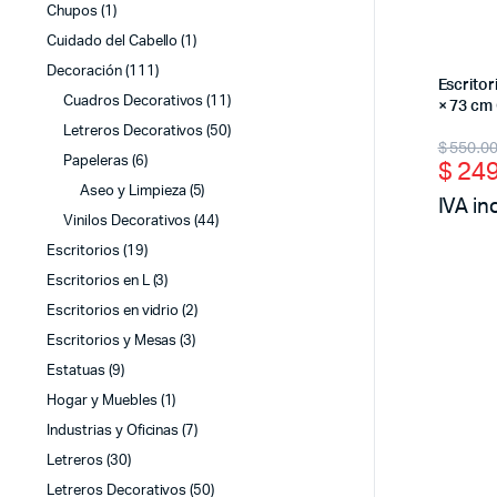
Chupos
(1)
Cuidado del Cabello
(1)
Decoración
(111)
Escrito
Cuadros Decorativos
(11)
× 73 cm
Letreros Decorativos
(50)
Origi
Curr
$
550.0
Papeleras
(6)
$
249
price
price
Aseo y Limpieza
(5)
IVA in
was:
is:
Vinilos Decorativos
(44)
$ 55
$ 24
Escritorios
(19)
Escritorios en L
(3)
Escritorios en vidrio
(2)
Escritorios y Mesas
(3)
Estatuas
(9)
Hogar y Muebles
(1)
Industrias y Oficinas
(7)
Letreros
(30)
Letreros Decorativos
(50)