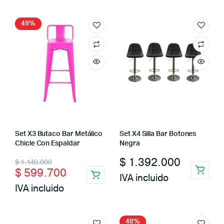
$ 900.000.
$ 720.000.
48%
Set X3 Butaco Bar Metálico
Set X4 Silla Bar Botones
Chicle Con Espaldar
Negra
Original
Current
$
1.392.000
$
1.140.000
$
599.700
price
price
IVA incluido
IVA incluido
was:
is:
$ 1.140.000.
$ 599.700.
48%