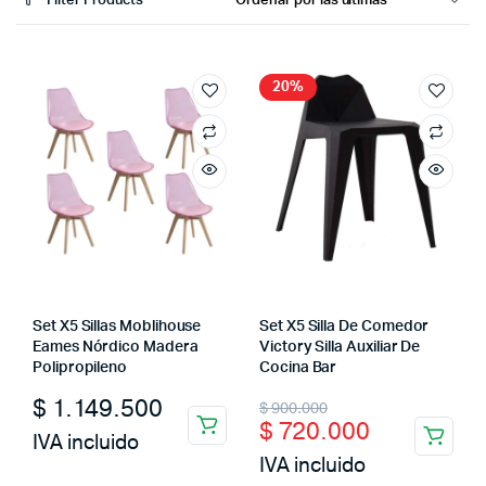
Filter Products
20%
Set X5 Sillas Moblihouse
Set X5 Silla De Comedor
Eames Nórdico Madera
Victory Silla Auxiliar De
Polipropileno
Cocina Bar
Original
Current
$
1.149.500
$
900.000
$
720.000
price
price
IVA incluido
IVA incluido
was:
is: