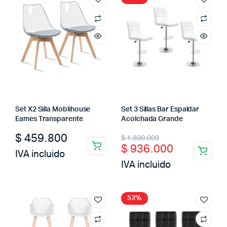
Set X2 Silla Moblihouse
Set 3 Sillas Bar Espaldar
Eames Transparente
Acolchada Grande
Original
Current
$
459.800
$
1.800.000
$
936.000
price
price
IVA incluido
IVA incluido
was:
is:
cio
cio
imo
ximo
$ 1.800.000.
$ 936.000.
53%