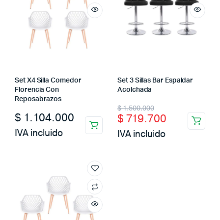
Set X4 Silla Comedor
Set 3 Sillas Bar Espaldar
Florencia Con
Acolchada
Reposabrazos
Original
Current
$
1.500.000
$
1.104.000
$
719.700
price
price
IVA incluido
IVA incluido
was:
is:
$ 1.500.000.
$ 719.700.