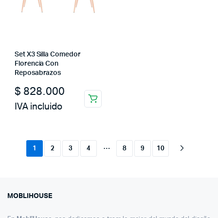
Set X3 Silla Comedor
Florencia Con
Reposabrazos
$
828.000
IVA incluido
…
1
2
3
4
8
9
10
MOBLIHOUSE