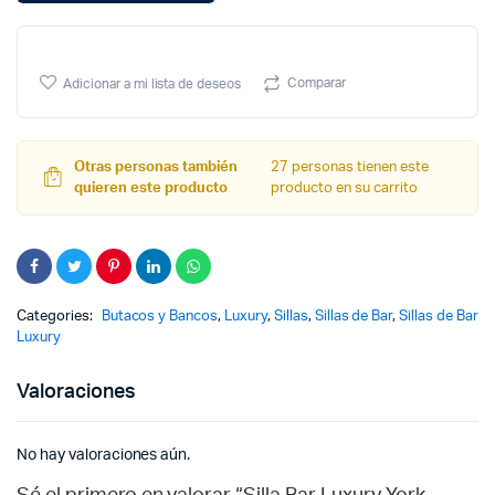
p
p
w
is
Comparar
Adicionar a mi lista de deseos
$
$
Otras personas también
27 personas tienen este
quieren este producto
producto en su carrito
Categories:
Butacos y Bancos
,
Luxury
,
Sillas
,
Sillas de Bar
,
Sillas de Bar
Luxury
Valoraciones
No hay valoraciones aún.