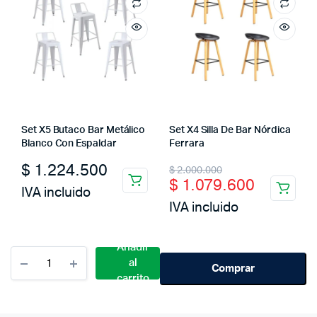
Set X5 Butaco Bar Metálico
Set X4 Silla De Bar Nórdica
Blanco Con Espaldar
Ferrara
Original
Current
$
1.224.500
$
2.000.000
$
1.079.600
price
price
IVA incluido
IVA incluido
was:
is:
$ 2.000.000.
$ 1.079.600.
Añadir
Cantidad
al
Silla
Comprar
carrito
Bar
Luxury
York