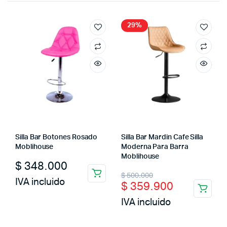
29%
Silla Bar Botones Rosado
Silla Bar Mardin Cafe Silla
Moblihouse
Moderna Para Barra
Moblihouse
$
348.000
Original
Current
$
500.000
IVA incluido
$
359.900
price
price
IVA incluido
was:
is:
$ 500.000.
$ 359.900.