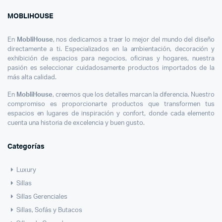
Dorada
Tapizada
MOBLIHOUSE
Diseño
Moderno
En
MobliHouse
, nos dedicamos a traer lo mejor del mundo del diseño
y
directamente a ti. Especializados en la ambientación, decoración y
Elegante
exhibición de espacios para negocios, oficinas y hogares, nuestra
Para
pasión es seleccionar cuidadosamente productos importados de la
Cocina
más alta calidad.
y
Barra
En
MobliHouse
, creemos que los detalles marcan la diferencia. Nuestro
compromiso es proporcionarte productos que transformen tus
espacios en lugares de inspiración y confort, donde cada elemento
cuenta una historia de excelencia y buen gusto.
Categorías
Luxury
Sillas
Sillas Gerenciales
Sillas, Sofás y Butacos