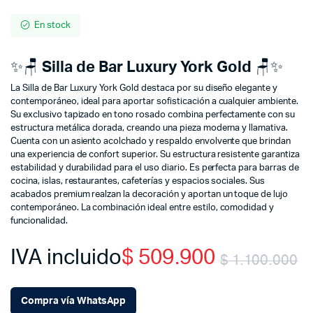
En stock
✨🪑
Silla de Bar Luxury York Gold
🪑✨
La Silla de Bar Luxury York Gold destaca por su diseño elegante y
contemporáneo, ideal para aportar sofisticación a cualquier ambiente.
Su exclusivo tapizado en tono rosado combina perfectamente con su
estructura metálica dorada, creando una pieza moderna y llamativa.
Cuenta con un asiento acolchado y respaldo envolvente que brindan
una experiencia de confort superior. Su estructura resistente garantiza
estabilidad y durabilidad para el uso diario. Es perfecta para barras de
cocina, islas, restaurantes, cafeterías y espacios sociales. Sus
acabados premium realzan la decoración y aportan un toque de lujo
contemporáneo. La combinación ideal entre estilo, comodidad y
funcionalidad.
IVA incluido
$
509.900
$
1.100.000
O
C
Compra vía WhatsApp