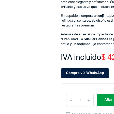
ambiente elegante y sofisticado. S
brillante y exclusivo que destaca i
El respaldo incorpora un
cojín tapi
refinada al sentarse. Su diseño est
restaurantes premium.
Además de su estética impactante, 
durabilidad. La
Silla Bar Cannes
es 
estilo y un toque de lujo contempo
IVA incluido
$
4
Compra vía WhatsApp
Cantidad
Añadi
Silla
De
Bar