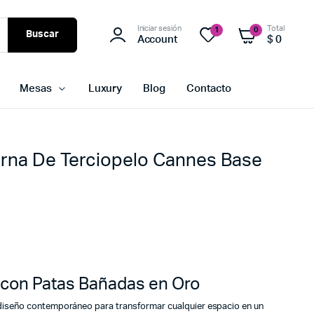
Iniciar sesión
Total
1
0
Buscar
Account
$
0
Mesas
Luxury
Blog
Contacto
erna De Terciopelo Cannes Base
s con Patas Bañadas en Oro
diseño contemporáneo para transformar cualquier espacio en un