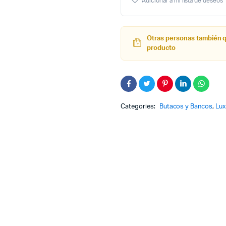
Adicionar a mi lista de deseos
Moderna
De
Terciopelo
Cannes
Otras personas también 
Base
producto
Dorada
Rosada
Categories:
Butacos y Bancos
,
Lux