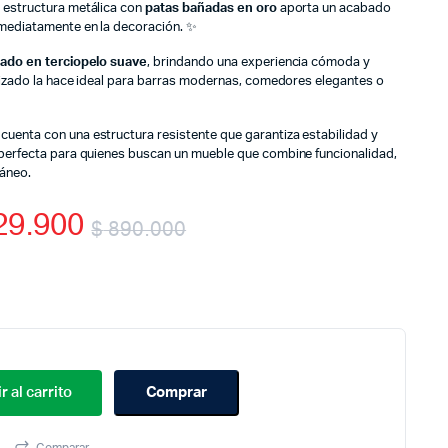
u estructura metálica con
patas bañadas en oro
aporta un acabado
nmediatamente en la decoración. ✨
zado en terciopelo suave
, brindando una experiencia cómoda y
ilizado la hace ideal para barras modernas, comedores elegantes o
cuenta con una estructura resistente que garantiza estabilidad y
perfecta para quienes buscan un mueble que combine funcionalidad,
ráneo.
29.900
$
890.000
Original
Current
price
price
was:
is:
$ 890.000.
$ 429.900.
r al carrito
Comprar
Comparar