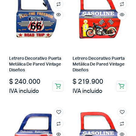
Letrero Decorativo Puerta
Letrero Decorativo Puerta
Metálica De Pared Vintage
Metálica De Pared Vintage
Diseños
Diseños
$
240.000
$
219.900
IVA incluido
IVA incluido
cio
cio
imo
ximo