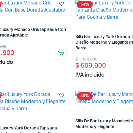
54%
ar Luxury Mónaco Gris Tapizada Con
rada Ajustable
Silla Bar Luxury York Dorada 
Diseño Moderno y Elegante P
nal
ent
000
Barra
.900
Original
Current
$
1.100.000
cluido
$
509.900
price
price
IVA incluido
00.000.
9.900.
was:
is:
$ 1.100.000.
$ 509.900.
48%
Silla De Bar Luxury Mancheste
Moderno y Elegante
r Luxury York Dorada Tapizada