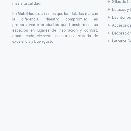
Sillas de 
más alta calidad.
Butacos y
En
MobliHouse
, creemos que los detalles marcan
Escritorio
la diferencia. Nuestro compromiso es
proporcionarte productos que transformen tus
Accesorios
espacios en lugares de inspiración y confort,
Decoració
donde cada elemento cuenta una historia de
Letreros D
excelencia y buen gusto.