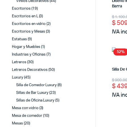
Diseño 
Vinilos Decorativos
(44)
Barra
Escritorios
(19)
Origi
Curr
$
1.100.
Escritorios en L
(3)
$
509
price
price
Escritorios en vidrio
(2)
IVA in
Escritorios y Mesas
(3)
was:
is:
Estatuas
(9)
$ 1.1
$ 50
Hogar y Muebles
(1)
52%
Industrias y Oficinas
(7)
Letreros
(30)
Silla D
Letreros Decorativos
(50)
Origi
Curr
Luxury
(45)
$
900.0
$
439
Silla de Comedor Luxury
(8)
price
price
Sillas de Bar Luxury
(23)
IVA in
was:
is:
Sillas de Oficina Luxury
(5)
$ 90
$ 43
Mesa con vidrio
(3)
Mesa de comedor
(10)
Mesas
(20)