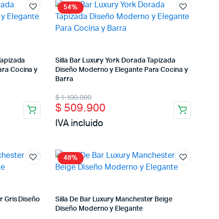
54%
Tapizada
Silla Bar Luxury York Dorada Tapizada
ara Cocina y
Diseño Moderno y Elegante Para Cocina y
Barra
Original
Current
$
1.100.000
$
509.900
price
price
IVA incluido
was:
is:
$ 1.100.000.
$ 509.900.
48%
r Gris Diseño
Silla De Bar Luxury Manchester Beige
Diseño Moderno y Elegante