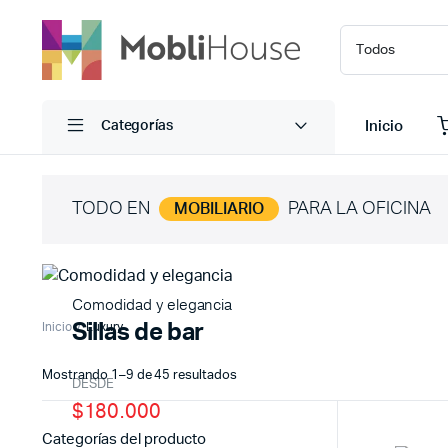
Inicio
Categorías
TODO EN
PARA LA OFICINA
MOBILIARIO
Comodidad y elegancia
Sillas de bar
Inicio
Luxury
Sorted
Mostrando 1–9 de 45 resultados
DESDE
by
$180.000
latest
Categorías del producto