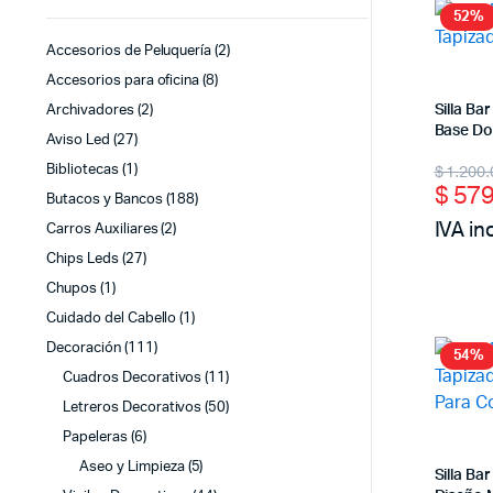
52%
Accesorios de Peluquería
(2)
Accesorios para oficina
(8)
Silla B
Archivadores
(2)
Base Do
Aviso Led
(27)
Origi
Curr
$
1.200.
Bibliotecas
(1)
$
579
price
price
Butacos y Bancos
(188)
IVA in
Carros Auxiliares
(2)
was:
is:
Chips Leds
(27)
$ 1.2
$ 57
Chupos
(1)
Cuidado del Cabello
(1)
Decoración
(111)
54%
Cuadros Decorativos
(11)
Letreros Decorativos
(50)
Papeleras
(6)
Aseo y Limpieza
(5)
Silla Ba