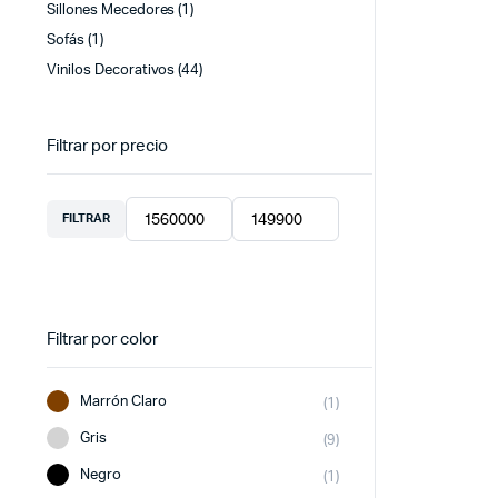
Sillones Mecedores
(1)
Sofás
(1)
Vinilos Decorativos
(44)
Filtrar por precio
FILTRAR
Precio
Precio
mínimo
máximo
Filtrar por color
Marrón Claro
(1)
Gris
(9)
Negro
(1)