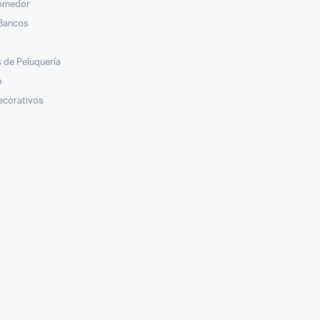
Comedor
 Bancos
s
 de Peluquería
n
ecorativos