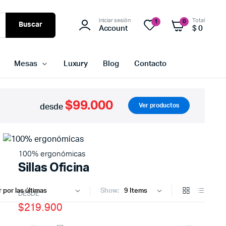
Iniciar sesión
Total
1
0
Buscar
Account
$
0
Mesas
Luxury
Blog
Contacto
$99.000
Ver productos
desde
100% ergonómicas
Sillas Oficina
Show:
DESDE
$219.900