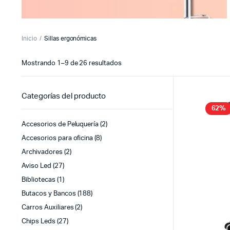
Inicio
Sillas ergonómicas
Sorted
Mostrando 1–9 de 26 resultados
by
latest
Categorías del producto
62%
Accesorios de Peluquería
(2)
Accesorios para oficina
(8)
Archivadores
(2)
Aviso Led
(27)
Bibliotecas
(1)
Butacos y Bancos
(188)
Carros Auxiliares
(2)
Chips Leds
(27)