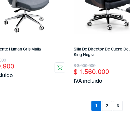
rente Human Gris Malla
Silla De Director De Cuero De 
King Negra
nal
ent
000
Original
Current
.900
$
3.000.000
$
1.560.000
price
price
cluido
IVA incluido
was:
is:
00.000.
9.900.
$ 3.000.000.
$ 1.560.000.
1
2
3