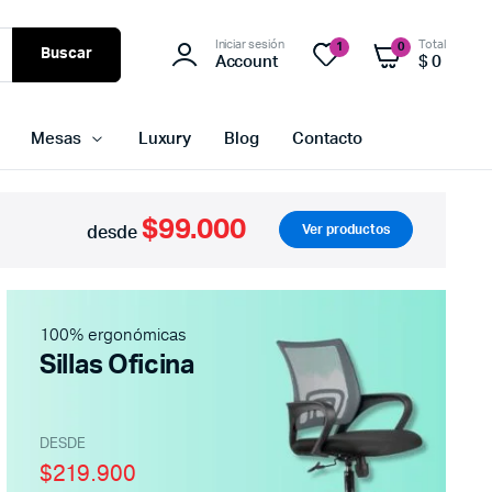
Iniciar sesión
Total
1
0
Buscar
Account
$
0
Mesas
Luxury
Blog
Contacto
$99.000
Ver productos
desde
100% ergonómicas
Sillas Oficina
DESDE
$219.900