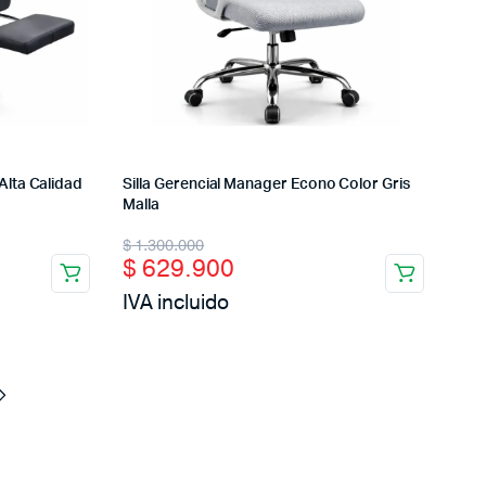
Alta Calidad
Silla Gerencial Manager Econo Color Gris
Malla
Original
Current
$
1.300.000
$
629.900
price
price
IVA incluido
was:
is:
$ 1.300.000.
$ 629.900.