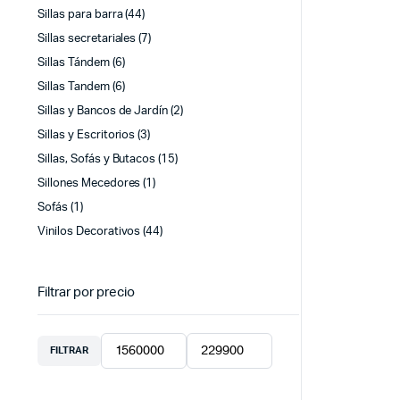
Sillas para barra
(44)
Sillas secretariales
(7)
Sillas Tándem
(6)
Sillas Tandem
(6)
Sillas y Bancos de Jardín
(2)
Sillas y Escritorios
(3)
Sillas, Sofás y Butacos
(15)
Sillones Mecedores
(1)
Sofás
(1)
Vinilos Decorativos
(44)
Filtrar por precio
FILTRAR
Precio
Precio
mínimo
máximo