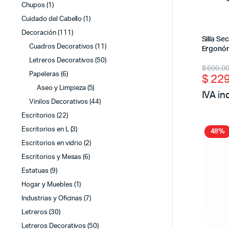
Chupos
(1)
Cuidado del Cabello
(1)
Decoración
(111)
Silla S
Cuadros Decorativos
(11)
Ergonó
Letreros Decorativos
(50)
Origi
Curr
$
600.0
Papeleras
(6)
$
229
price
price
Aseo y Limpieza
(5)
IVA in
was:
is:
Vinilos Decorativos
(44)
$ 60
$ 22
Escritorios
(22)
Escritorios en L
(3)
48%
Escritorios en vidrio
(2)
Escritorios y Mesas
(6)
Estatuas
(9)
Hogar y Muebles
(1)
Industrias y Oficinas
(7)
Letreros
(30)
Letreros Decorativos
(50)