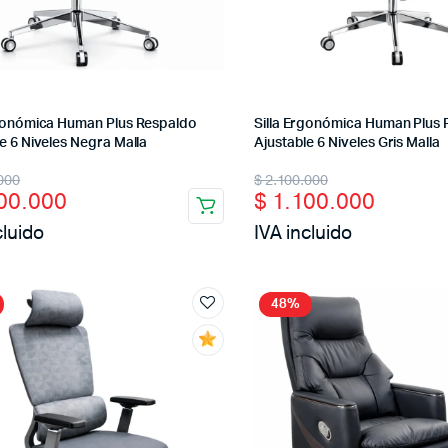
rgonómica Human Plus Respaldo
Silla Ergonómica Human Plus
e 6 Niveles Negra Malla
Ajustable 6 Niveles Gris Malla
nal
ent
Original
Current
000
$
2.100.000
00.000
$
1.100.000
price
price
cluido
IVA incluido
was:
is:
00.000.
00.000.
$ 2.100.000.
$ 1.100.000.
48%