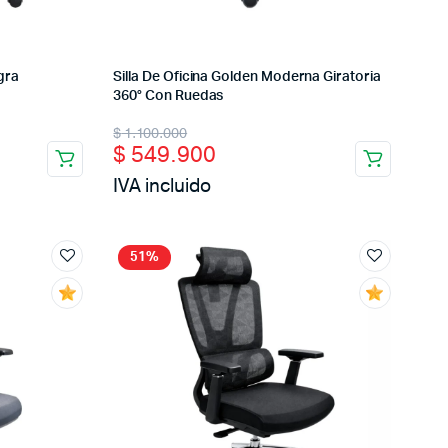
gra
Silla De Oficina Golden Moderna Giratoria
360° Con Ruedas
Original
Current
$
1.100.000
$
549.900
price
price
IVA incluido
was:
is:
$ 1.100.000.
$ 549.900.
51%