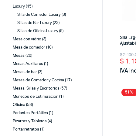
Luxury
(45)
Silla de Comedor Luxury
(8)
Sillas de Bar Luxury
(23)
Sillas de Oficina Luxury
(5)
Silla E
Mesa con vidrio
(3)
Ajustabl
Mesa de comedor
(10)
Origi
Curr
$
2.100.
Mesas
(20)
$
1.1
price
price
Mesas Auxiliares
(1)
IVA in
was:
is:
Mesas de bar
(2)
Mesas de Comedor y Cocina
(17)
$ 2.1
$ 1.1
Mesas, Sillas y Escritorios
(57)
51%
Muñecos de Estimulación
(1)
Oficina
(58)
Parlantes Portátiles
(1)
Pizarras y Tableros
(4)
Portarretratos
(1)