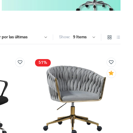
Show:
51%