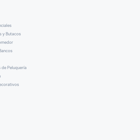
nciales
ás y Butacos
Comedor
 Bancos
s
 de Peluquería
n
ecorativos