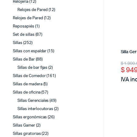
Relojería
(12)
Relojes de Pared
(12)
Relojes de Pared
(12)
Reposapiés
(1)
Set de sillas
(87)
Sillas
(252)
Sillas con espaldar
(15)
Silla Ge
Sillas de Bar
(88)
Origi
Curr
$
1.900.
$
949
Sillas de bar fijas
(2)
price
price
Sillas de Comedor
(161)
IVA in
was:
is:
Sillas de madera
(5)
$ 1.9
$ 94
Sillas de oficina
(57)
Sillas Gerenciales
(49)
Sillas interlocutoras
(2)
Sillas ergonómicas
(26)
Sillas Gamer
(2)
Sillas giratorias
(22)