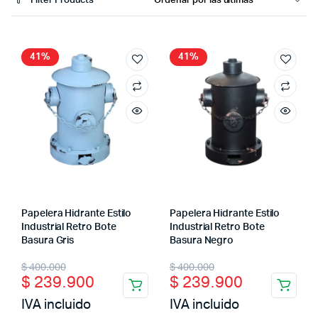
Filter Products
41%
41%
Papelera Hidrante Estilo
Papelera Hidrante Estilo
Industrial Retro Bote
Industrial Retro Bote
Basura Gris
Basura Negro
Original
Current
Original
Current
$
400.000
$
400.000
$
239.900
$
239.900
price
price
price
price
IVA incluido
IVA incluido
was:
is:
was:
is: