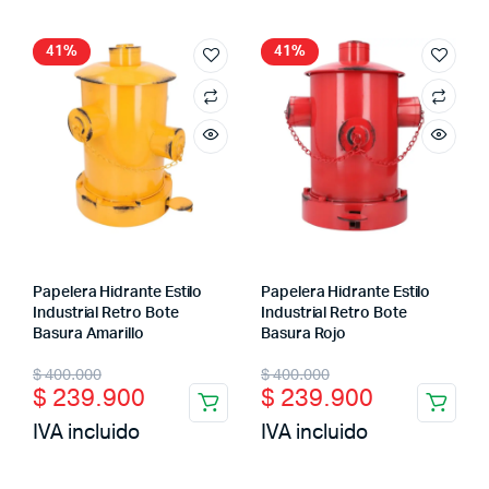
$ 400.000.
$ 239.900.
$ 400.000.
$ 239.900.
41%
41%
Papelera Hidrante Estilo
Papelera Hidrante Estilo
Industrial Retro Bote
Industrial Retro Bote
Basura Amarillo
Basura Rojo
Original
Current
Original
Current
$
400.000
$
400.000
$
239.900
$
239.900
price
price
price
price
IVA incluido
IVA incluido
was:
is:
was:
is:
$ 400.000.
$ 239.900.
$ 400.000.
$ 239.900.