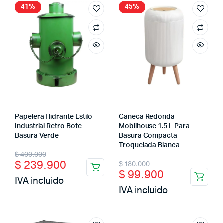
41%
45%
Papelera Hidrante Estilo
Caneca Redonda
Industrial Retro Bote
Moblihouse 1.5 L Para
Basura Verde
Basura Compacta
Troquelada Blanca
Original
Current
$
400.000
Original
Current
$
239.900
$
180.000
cio
cio
price
price
$
99.900
imo
ximo
price
price
IVA incluido
was:
is:
IVA incluido
was:
is:
$ 400.000.
$ 239.900.
$ 180.000.
$ 99.900.