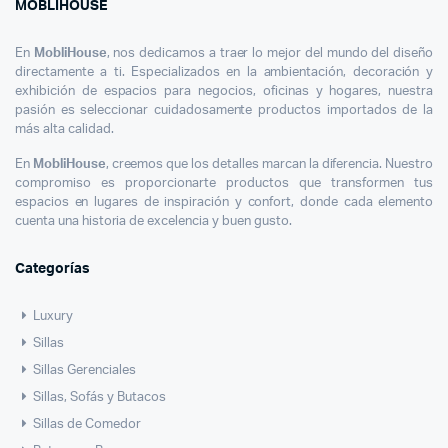
MOBLIHOUSE
En
MobliHouse
, nos dedicamos a traer lo mejor del mundo del diseño
directamente a ti. Especializados en la ambientación, decoración y
exhibición de espacios para negocios, oficinas y hogares, nuestra
pasión es seleccionar cuidadosamente productos importados de la
más alta calidad.
En
MobliHouse
, creemos que los detalles marcan la diferencia. Nuestro
compromiso es proporcionarte productos que transformen tus
espacios en lugares de inspiración y confort, donde cada elemento
cuenta una historia de excelencia y buen gusto.
Categorías
Luxury
cio
cio
Sillas
imo
ximo
Sillas Gerenciales
Sillas, Sofás y Butacos
Sillas de Comedor