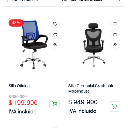
Filter Products
48%
Silla Oficina
Silla Gerencial Graduable
Moblihouse
Original
Current
$
380.000
$
949.900
$
199.900
price
price
IVA incluido
IVA incluido
was:
is:
$ 380.000.
$ 199.900.