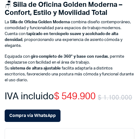
🪑
Silla de Oficina Golden Moderna –
Confort, Estilo y Movilidad Total
La
Silla de Oficina Golden Moderna
combina diseño contemporáneo,
comodidad y funcionalidad para espacios de trabajo modernos.
Cuenta con
tapizado en terciopelo suave y acolchado de alta
densidad
, proporcionando una experiencia de asiento cómoda y
elegante.
Equipada con
giro completo de 360° y base con ruedas
, permite
desplazarse con facilidad en el área de trabajo.
Su
sistema de altura ajustable
facilita adaptarla a distintos
escritorios, favoreciendo una postura más cómoda y funcional durante
el uso diario.
IVA incluido
$
549.900
$
1.100.000
O
C
Compra vía WhatsApp
p
p
w
is