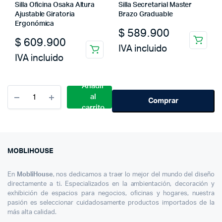
Silla Oficina Osaka Altura
Silla Secretarial Master
Ajustable Giratoria
Brazo Graduable
Ergonómica
$
589.900
$
609.900
IVA incluido
IVA incluido
Añadir
Cantidad
al
Silla
Comprar
carrito
De
Oficina
Golden
Moderna
Giratoria
MOBLIHOUSE
360°
Con
En
MobliHouse
, nos dedicamos a traer lo mejor del mundo del diseño
Ruedas
directamente a ti. Especializados en la ambientación, decoración y
exhibición de espacios para negocios, oficinas y hogares, nuestra
pasión es seleccionar cuidadosamente productos importados de la
más alta calidad.