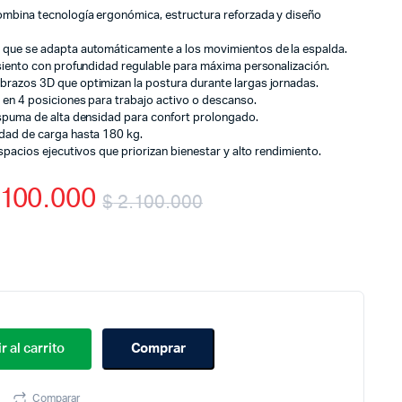
ombina tecnología ergonómica, estructura reforzada y diseño
 que se adapta automáticamente a los movimientos de la espalda.
asiento con profundidad regulable para máxima personalización.
razos 3D que optimizan la postura durante largas jornadas.
 en 4 posiciones para trabajo activo o descanso.
espuma de alta densidad para confort prolongado.
dad de carga hasta 180 kg.
spacios ejecutivos que priorizan bienestar y alto rendimiento.
100.000
$
2.100.000
Original
Current
price
price
was:
is:
$ 2.100.000.
$ 1.100.000.
r al carrito
Comprar
Comparar