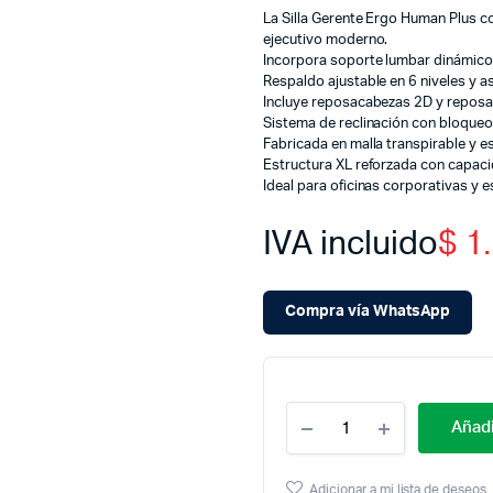
La Silla Gerente Ergo Human Plus c
ejecutivo moderno.
Incorpora soporte lumbar dinámico
Respaldo ajustable en 6 niveles y 
Incluye reposacabezas 2D y reposab
Sistema de reclinación con bloqueo
Fabricada en malla transpirable y 
Estructura XL reforzada con capaci
Ideal para oficinas corporativas y e
IVA incluido
$
1.
Compra vía WhatsApp
Cantidad
Añadi
Silla
Ergonómica
Human
Adicionar a mi lista de deseos