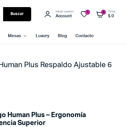
Iniciar sesión
Total
1
0
Buscar
Account
$
0
Mesas
Luxury
Blog
Contacto
 Human Plus Respaldo Ajustable 6
a
rgo Human Plus – Ergonomía
encia Superior