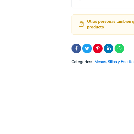
Plus
Respaldo
Ajustable
6
Otras personas también 
Niveles
producto
Gris
Malla
Categories:
Mesas, Sillas y Escrito