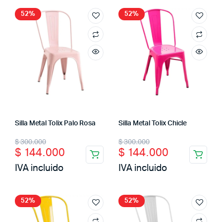
$ 300.000.
$ 169.900.
$ 900.000.
$ 439.900.
52%
52%
Silla Metal Tolix Palo Rosa
Silla Metal Tolix Chicle
Original
Current
Original
Current
$
300.000
$
300.000
$
144.000
$
144.000
price
price
price
price
IVA incluido
IVA incluido
was:
is:
was:
is:
$ 300.000.
$ 144.000.
$ 300.000.
$ 144.000.
52%
52%