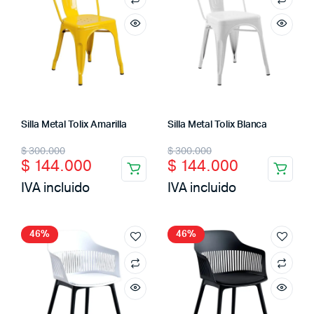
Silla Metal Tolix Amarilla
Silla Metal Tolix Blanca
Original
Current
Original
Current
$
300.000
$
300.000
$
144.000
$
144.000
price
price
price
price
IVA incluido
IVA incluido
was:
is:
was:
is:
$ 300.000.
$ 144.000.
$ 300.000.
$ 144.000.
cio
cio
46%
46%
imo
ximo