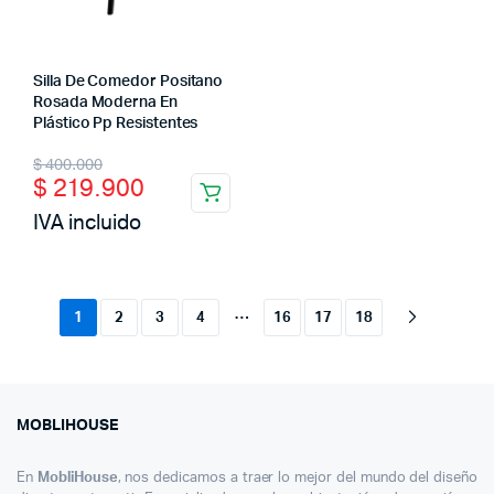
Silla De Comedor Positano
Rosada Moderna En
Plástico Pp Resistentes
Original
Current
$
400.000
$
219.900
price
price
IVA incluido
was:
is:
$ 400.000.
$ 219.900.
…
1
2
3
4
16
17
18
MOBLIHOUSE
En
MobliHouse
, nos dedicamos a traer lo mejor del mundo del diseño