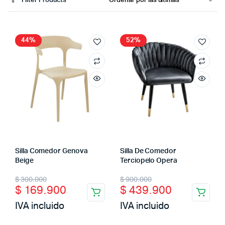
Filter Products
44%
52%
Silla Comedor Genova
Silla De Comedor
Beige
Terciopelo Opera
Original
Current
Original
Current
$
300.000
$
900.000
$
169.900
$
439.900
price
price
price
price
IVA incluido
IVA incluido
was:
is:
was:
is: