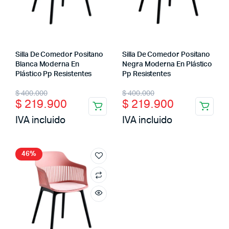
Silla De Comedor Positano
Silla De Comedor Positano
Blanca Moderna En
Negra Moderna En Plástico
Plástico Pp Resistentes
Pp Resistentes
Original
Current
Original
Current
$
400.000
$
400.000
$
219.900
$
219.900
price
price
price
price
IVA incluido
IVA incluido
was:
is:
was:
is:
$ 400.000.
$ 219.900.
$ 400.000.
$ 219.900.
46%