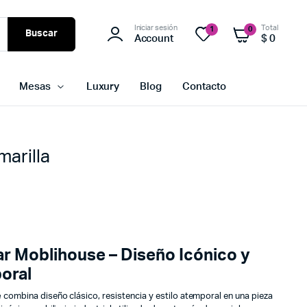
Iniciar sesión
Total
1
0
Buscar
Account
$
0
Mesas
Luxury
Blog
Contacto
marilla
Bar Moblihouse – Diseño Icónico y
oral
e
combina diseño clásico, resistencia y estilo atemporal en una pieza