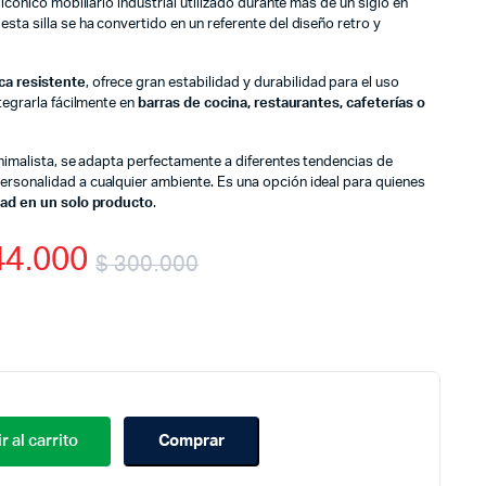
 icónico mobiliario industrial utilizado durante más de un siglo en
sta silla se ha convertido en un referente del diseño retro y
ca resistente
, ofrece gran estabilidad y durabilidad para el uso
ntegrarla fácilmente en
barras de cocina, restaurantes, cafeterías o
minimalista, se adapta perfectamente a diferentes tendencias de
ersonalidad a cualquier ambiente. Es una opción ideal para quienes
idad en un solo producto
.
4.000
$
300.000
Original
Current
price
price
was:
is:
$ 300.000.
$ 144.000.
r al carrito
Comprar