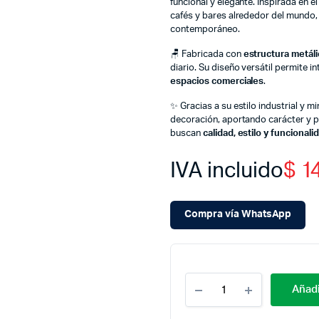
funcional y elegante. Inspirada en el
cafés y bares alrededor del mundo, e
contemporáneo.
🪑 Fabricada con
estructura metáli
diario. Su diseño versátil permite i
espacios comerciales
.
✨ Gracias a su estilo industrial y 
decoración, aportando carácter y p
buscan
calidad, estilo y funcional
IVA incluido
$
14
Compra vía WhatsApp
Cantidad
Añadi
Silla
Metal