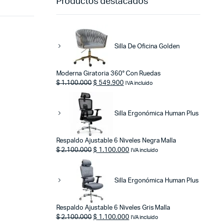
Productos destacados
Silla De Oficina Golden
Moderna Giratoria 360° Con Ruedas
Original
Current
$
1.100.000
$
549.900
IVA incluido
price
price
was:
is:
$ 1.100.000.
$ 549.900.
Silla Ergonómica Human Plus
Respaldo Ajustable 6 Niveles Negra Malla
Original
Current
$
2.100.000
$
1.100.000
IVA incluido
price
price
was:
is:
$ 2.100.000.
$ 1.100.000.
Silla Ergonómica Human Plus
Respaldo Ajustable 6 Niveles Gris Malla
Original
Current
$
2.100.000
$
1.100.000
IVA incluido