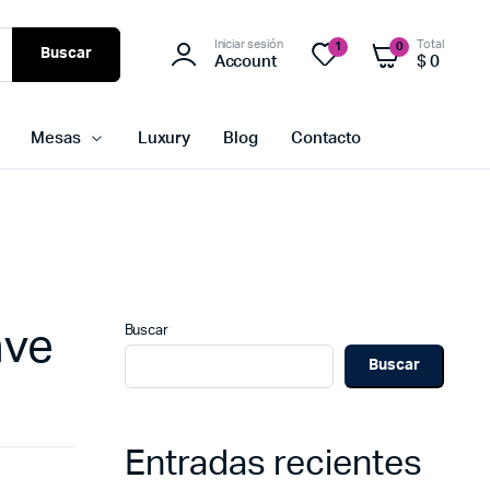
Iniciar sesión
Total
1
0
Buscar
Account
$
0
Mesas
Luxury
Blog
Contacto
Buscar
ave
Buscar
Entradas recientes