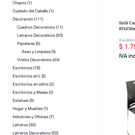
Chupos
(1)
Cuidado del Cabello
(1)
Decoración
(111)
Sofá Ca
Cuadros Decorativos
(11)
87x236x
Letreros Decorativos
(50)
Origi
Curr
$
4.000.
Papeleras
(6)
$
1.7
price
price
Aseo y Limpieza
(5)
IVA in
was:
is:
Vinilos Decorativos
(44)
$ 4.0
$ 1.7
Escritorios
(18)
Escritorios en L
(3)
Escritorios en vidrio
(2)
Escritorios y Mesas
(2)
Estatuas
(9)
Hogar y Muebles
(1)
Industrias y Oficinas
(7)
Letreros
(30)
Letreros Decorativos
(50)