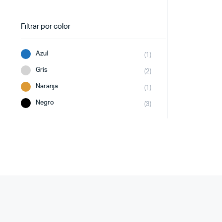
Filtrar por color
Azul
(1)
Gris
(2)
Naranja
(1)
Negro
(3)