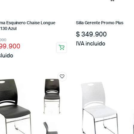
ma Esquinero Chaise Longue
Silla Gerente Promo Plus
130 Azul
$
349.900
nal
ent
000
IVA incluido
99.900
cluido
00.000.
99.900.