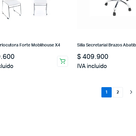
terlocutora Forte Moblihouse X4
Silla Secretarial Brazos Abatib
.600
$
409.900
cluido
IVA incluido
1
2