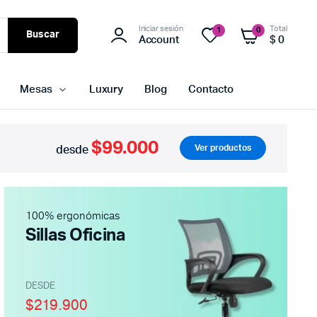
Iniciar sesión
Total
1
0
Buscar
Account
$
0
Mesas
Luxury
Blog
Contacto
$99.000
Ver productos
desde
100% ergonómicas
Sillas Oficina
DESDE
$219.900