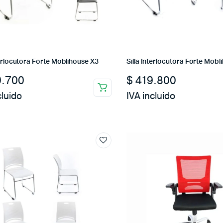
terlocutora Forte Moblihouse X3
Silla Interlocutora Forte Mobl
.700
$
419.800
cluido
IVA incluido