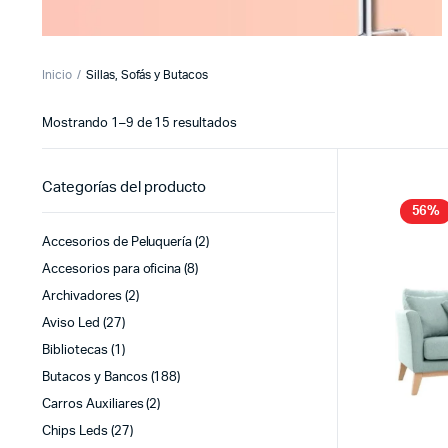
Inicio
Sillas, Sofás y Butacos
Sorted
Mostrando 1–9 de 15 resultados
by
latest
Categorías del producto
56%
Accesorios de Peluquería
(2)
Accesorios para oficina
(8)
Archivadores
(2)
Aviso Led
(27)
Bibliotecas
(1)
Butacos y Bancos
(188)
Carros Auxiliares
(2)
Chips Leds
(27)