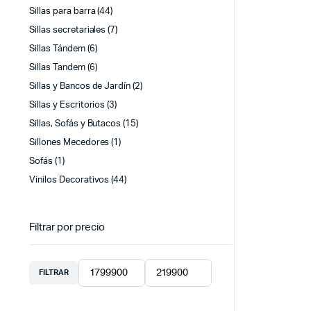
Sillas para barra
(44)
Sillas secretariales
(7)
Sillas Tándem
(6)
Sillas Tandem
(6)
Sillas y Bancos de Jardín
(2)
Sillas y Escritorios
(3)
Sillas, Sofás y Butacos
(15)
Sillones Mecedores
(1)
Sofás
(1)
Vinilos Decorativos
(44)
Filtrar por precio
FILTRAR
Precio
Precio
mínimo
máximo