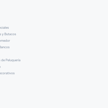
nciales
ás y Butacos
Comedor
 Bancos
s
 de Peluquería
n
ecorativos