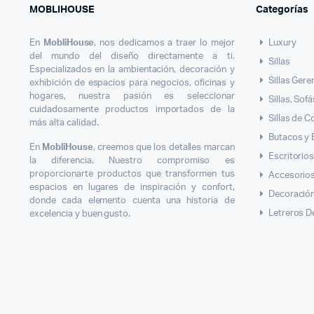
MOBLIHOUSE
Categorías
En
MobliHouse
, nos dedicamos a traer lo mejor
Luxury
del mundo del diseño directamente a ti.
Sillas
Especializados en la ambientación, decoración y
Sillas Gere
exhibición de espacios para negocios, oficinas y
hogares, nuestra pasión es seleccionar
Sillas, Sof
cuidadosamente productos importados de la
Sillas de 
más alta calidad.
Butacos y
En
MobliHouse
, creemos que los detalles marcan
Escritorio
la diferencia. Nuestro compromiso es
proporcionarte productos que transformen tus
Accesorios
espacios en lugares de inspiración y confort,
Decoració
donde cada elemento cuenta una historia de
Letreros D
excelencia y buen gusto.