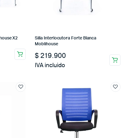
ihouse X2
Silla Interlocutora Forte Blanca
Moblihouse
$
219.900
IVA incluido