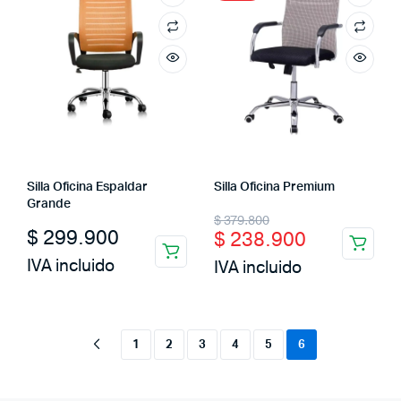
Silla Oficina Espaldar
Silla Oficina Premium
Grande
Original
Current
$
379.800
$
299.900
$
238.900
price
price
IVA incluido
IVA incluido
was:
is:
$ 379.800.
$ 238.900.
1
2
3
4
5
6