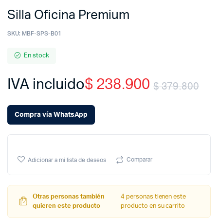
Silla Oficina Premium
SKU:
MBF-SPS-B01
En stock
IVA incluido
$
238.900
$
379.800
Ori
Cu
Compra vía WhatsApp
pr
pr
wa
is:
Comparar
Adicionar a mi lista de deseos
$ 
$ 
Otras personas también
4 personas tienen este
quieren este producto
producto en su carrito