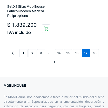
Set X8 Sillas Moblihouse
Eames Nórdico Madera
Polipropileno
$
1.839.200
IVA incluido
…
1
2
3
14
15
16
17
18
MOBLIHOUSE
En
MobliHouse
, nos dedicamos a traer lo mejor del mundo del diseño
directamente a ti. Especializados en la ambientación, decoración y
exhibición de espacios para negocios, oficinas y hogares, nuestra