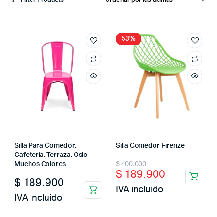
Filter Products
53%
Silla Para Comedor,
Silla Comedor Firenze
Cafetería, Terraza, Osio
Original
Current
$
400.000
Muchos Colores
$
189.900
price
price
$
189.900
IVA incluido
was:
is:
IVA incluido
$ 400.000.
$ 189.900.