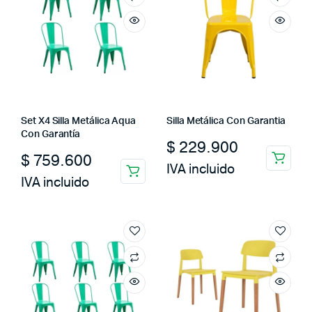
Set X4 Silla Metálica Aqua
Silla Metálica Con Garantia
Con Garantía
$
229.900
$
759.600
IVA incluido
IVA incluido
cio
cio
imo
ximo