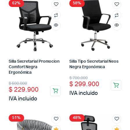
62%
58%
Silla Secretarial Promocion
Silla Tipo Secretarial Neos
Comfort Negra
Negra Ergonómica
Ergonómica
$
700.000
$
299.900
$
600.000
$
229.900
IVA incluido
IVA incluido
51%
48%