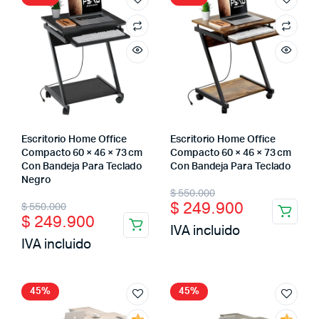
Escritorio Home Office
Escritorio Home Office
Compacto 60 × 46 × 73 cm
Compacto 60 × 46 × 73 cm
Con Bandeja Para Teclado
Con Bandeja Para Teclado
Negro
$
550.000
$
249.900
$
550.000
$
249.900
IVA incluido
IVA incluido
45%
45%