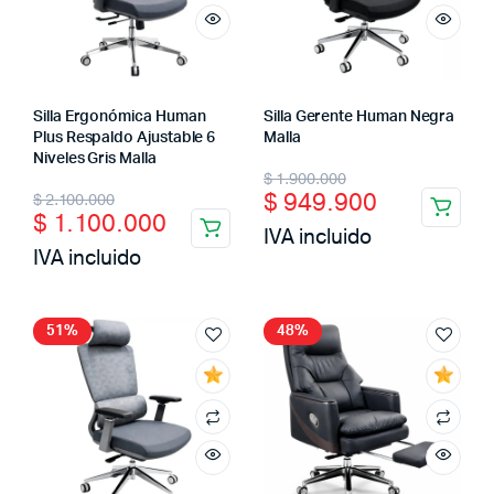
Silla Ergonómica Human
Silla Gerente Human Negra
Plus Respaldo Ajustable 6
Malla
Niveles Gris Malla
$
1.900.000
$
949.900
$
2.100.000
$
1.100.000
IVA incluido
IVA incluido
51%
48%