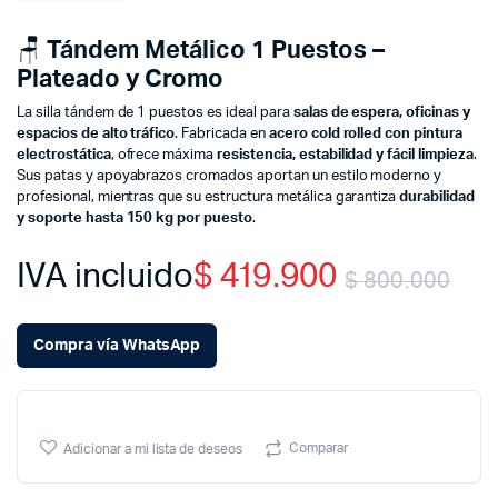
🪑
Tándem Metálico 1 Puestos –
Plateado y Cromo
La silla tándem de 1 puestos es ideal para
salas de espera, oficinas y
espacios de alto tráfico
. Fabricada en
acero cold rolled con pintura
electrostática
, ofrece máxima
resistencia, estabilidad y fácil limpieza
.
Sus patas y apoyabrazos cromados aportan un estilo moderno y
profesional, mientras que su estructura metálica garantiza
durabilidad
y soporte hasta 150 kg por puesto
.
IVA incluido
$
419.900
$
800.000
Ori
Cur
Compra vía WhatsApp
pri
pri
wa
is:
Comparar
Adicionar a mi lista de deseos
$ 8
$ 4