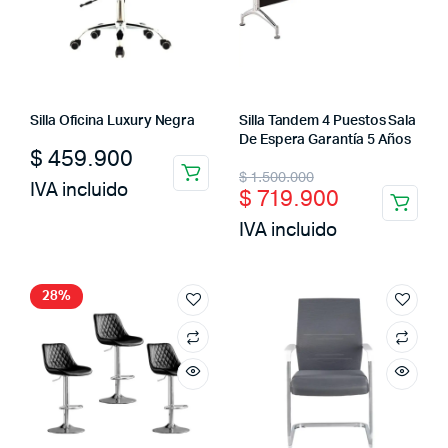
Silla Oficina Luxury Negra
Silla Tandem 4 Puestos Sala
De Espera Garantía 5 Años
$
459.900
Original
Current
$
1.500.000
IVA incluido
$
719.900
price
price
IVA incluido
was:
is:
$ 1.500.000.
$ 719.900.
28%