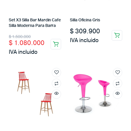
Set X3 Silla Bar Mardin Cafe
Silla Oficina Gris
Silla Moderna Para Barra
$
309.900
Original
Current
$
1.500.000
IVA incluido
$
1.080.000
price
price
IVA incluido
was:
is:
$ 1.500.000.
$ 1.080.000.