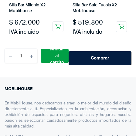
Silla Bar Milenio X2
Silla Bar Sale Fucsia X2
Moblihouse
Moblihouse
$
672.000
$
519.800
IVA incluido
IVA incluido
Añadir
Cantidad
al
Silla
Comprar
carrito
Tandem
1
Puestos
Espera
Alto
MOBLIHOUSE
Trafico
Metalica
En
MobliHouse
, nos dedicamos a traer lo mejor del mundo del diseño
Aaa
directamente a ti. Especializados en la ambientación, decoración y
exhibición de espacios para negocios, oficinas y hogares, nuestra
pasión es seleccionar cuidadosamente productos importados de la
más alta calidad.