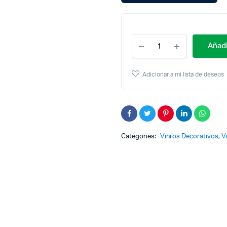
Cantidad
Añadi
Placa
Pequeña
A
Adicionar a mi lista de deseos
Meal
Without
Wine
Moblihouse
Categories:
Vinilos Decorativos
,
V