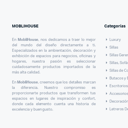
MOBLIHOUSE
Categorías
En
MobliHouse
, nos dedicamos a traer lo mejor
Luxury
del mundo del diseño directamente a ti.
Sillas
Especializados en la ambientación, decoración y
Sillas Gere
exhibición de espacios para negocios, oficinas y
hogares, nuestra pasión es seleccionar
Sillas, Sof
cuidadosamente productos importados de la
Sillas de 
más alta calidad.
Butacos y
En
MobliHouse
, creemos que los detalles marcan
Escritorio
la diferencia. Nuestro compromiso es
proporcionarte productos que transformen tus
Accesorios
espacios en lugares de inspiración y confort,
Decoració
donde cada elemento cuenta una historia de
Letreros D
excelencia y buen gusto.