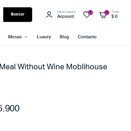
Iniciar sesión
Total
1
0
Buscar
Account
$
0
Mesas
Luxury
Blog
Contacto
 Meal Without Wine Moblihouse
6.900