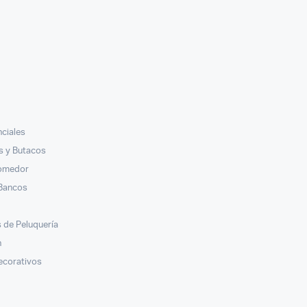
nciales
ás y Butacos
Comedor
 Bancos
s
 de Peluquería
n
ecorativos