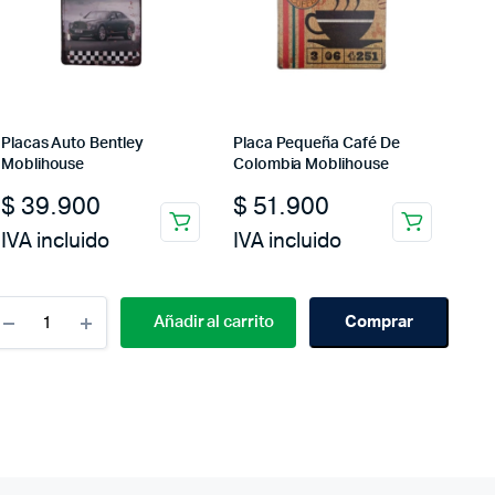
Placas Auto Bentley
Placa Pequeña Café De
Moblihouse
Colombia Moblihouse
$
39.900
$
51.900
IVA incluido
IVA incluido
Cantidad
Añadir al carrito
Comprar
Placa
Pequeña
A
Meal
Without
Wine
Moblihouse