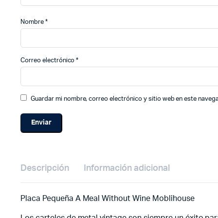
Nombre
*
Correo electrónico
*
Guardar mi nombre, correo electrónico y sitio web en este naveg
Descripción
Información adicional
Placa Pequeña A Meal Without Wine Moblihouse
Los carteles de metal vintage son siempre un éxito para