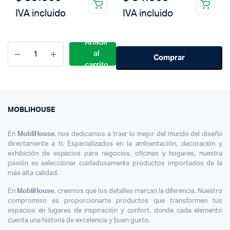
IVA incluido
IVA incluido
Añadir
Cantidad
al
Placa
Comprar
carrito
Pequeña
Café
De
Colombia
Moblihouse
MOBLIHOUSE
En
MobliHouse
, nos dedicamos a traer lo mejor del mundo del diseño
directamente a ti. Especializados en la ambientación, decoración y
exhibición de espacios para negocios, oficinas y hogares, nuestra
pasión es seleccionar cuidadosamente productos importados de la
más alta calidad.
En
MobliHouse
, creemos que los detalles marcan la diferencia. Nuestro
compromiso es proporcionarte productos que transformen tus
espacios en lugares de inspiración y confort, donde cada elemento
cuenta una historia de excelencia y buen gusto.