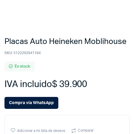
Placas Auto Heineken Moblihouse
SKU:
5122292941184
En stock
IVA incluido
$
39.900
Compra vía WhatsApp
Comparar
Adicionar a mi lista de deseos