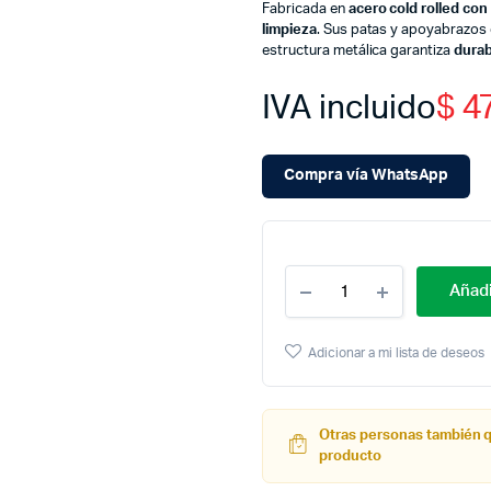
Fabricada en
acero cold rolled con
limpieza
. Sus patas y apoyabrazos 
estructura metálica garantiza
durab
IVA incluido
$
47
Compra vía WhatsApp
Cantidad
Añadi
Silla
Tandem
2
Adicionar a mi lista de deseos
Puestos
Espera
Alto
Trafico
Otras personas también 
Metalica
producto
Aaa