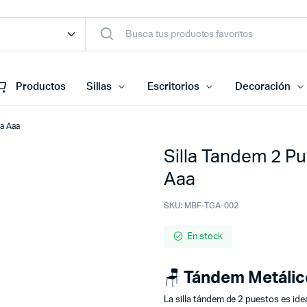
Productos
Sillas
Escritorios
Decoración
ca Aaa
Silla Tandem 2 Pu
Aaa
SKU:
MBF-TGA-002
En stock
🪑
Tándem Metálic
La silla tándem de 2 puestos es ide