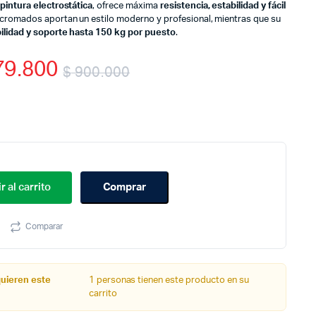
 pintura electrostática
, ofrece máxima
resistencia, estabilidad y fácil
cromados aportan un estilo moderno y profesional, mientras que su
ilidad y soporte hasta 150 kg por puesto
.
9.800
$
900.000
Original
Current
price
price
was:
is:
$ 900.000.
$ 479.800.
r al carrito
Comprar
Comparar
quieren este
1 personas tienen este producto en su
carrito