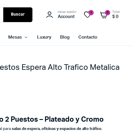
Iniciar sesión
Total
1
0
Buscar
Account
$
0
Mesas
Luxury
Blog
Contacto
estos Espera Alto Trafico Metalica
o 2 Puestos – Plateado y Cromo
al para
salas de espera, oficinas y espacios de alto tráfico
.