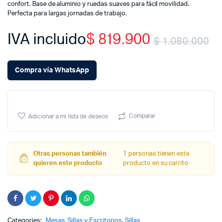
confort. Base de aluminio y ruedas suaves para fácil movilidad.
Perfecta para largas jornadas de trabajo.
IVA incluido
$
819.900
$
1.080.000
Or
C
Compra vía WhatsApp
pr
pr
w
is
Comparar
Adicionar a mi lista de deseos
$
$
Otras personas también
1 personas tienen este
quieren este producto
producto en su carrito
Categories:
Mesas, Sillas y Escritorios
,
Sillas