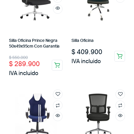
Silla Oficina Prince Negra
Silla Oficina
50x49x95cm Con Garantia
$
409.900
Original
Current
$
550.000
IVA incluido
$
289.900
price
price
IVA incluido
was:
is:
$ 550.000.
$ 289.900.