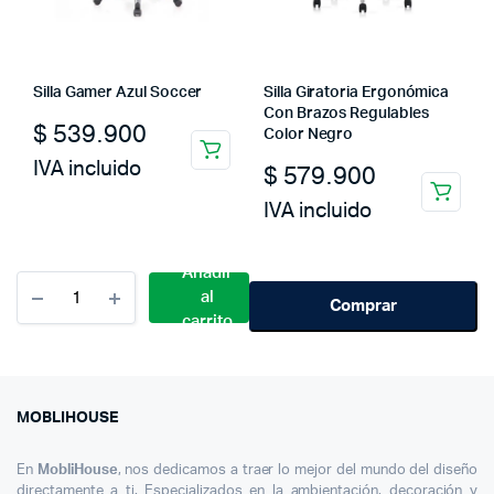
Silla Gamer Azul Soccer
Silla Giratoria Ergonómica
Con Brazos Regulables
$
539.900
Color Negro
IVA incluido
$
579.900
IVA incluido
Añadir
Cantidad
al
Silla
Comprar
carrito
Presidencial
Marbella
Cafe
Moblihouse
MOBLIHOUSE
En
MobliHouse
, nos dedicamos a traer lo mejor del mundo del diseño
directamente a ti. Especializados en la ambientación, decoración y