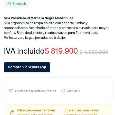
En stock
Silla Presidencial Marbella Negra Moblihouse
Silla ergonómica de respaldo alto con soporte lumbar y
reposacabezas. Acolchado cómodo y estructura curvada para mayor
confort. Base de aluminio y ruedas suaves para fácil movilidad.
Perfecta para largas jornadas de trabajo.
IVA incluido
$
819.900
$
1.080.000
Or
C
Compra vía WhatsApp
pr
pr
w
is
Comparar
Adicionar a mi lista de deseos
$
$
Otras personas también
3 personas tienen este