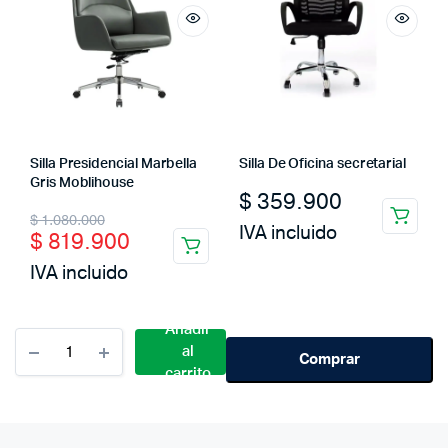
Silla Presidencial Marbella
Silla De Oficina secretarial
Gris Moblihouse
$
359.900
Original
Current
$
1.080.000
IVA incluido
$
819.900
price
price
IVA incluido
was:
is:
$ 1.080.000.
$ 819.900.
Añadir
Cantidad
al
Silla
Comprar
carrito
Presidencial
Marbella
Negra
Moblihouse