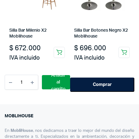
Silla Bar Milenio X2
Silla Bar Botones Negro X2
Moblihouse
Moblihouse
$
672.000
$
696.000
IVA incluido
IVA incluido
Añadir
Cantidad
al
Silla
Comprar
carrito
Gamer
Azul
MOBLIHOUSE
En
MobliHouse
, nos dedicamos a traer lo mejor del mundo del diseño
directamente a ti. Especializados en la ambientación, decoración y