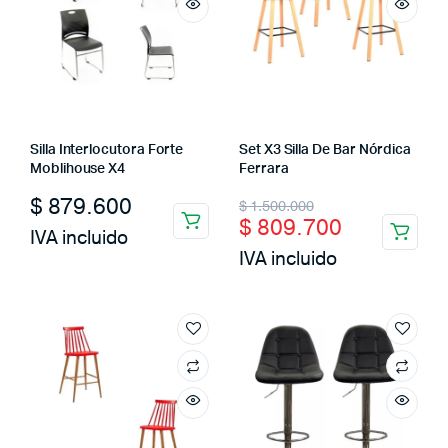
Silla Interlocutora Forte
Set X3 Silla De Bar Nórdica
Moblihouse X4
Ferrara
Original
Current
$
879.600
$
1.500.000
$
809.700
price
price
IVA incluido
IVA incluido
was:
is:
$ 1.500.000.
$ 809.700.