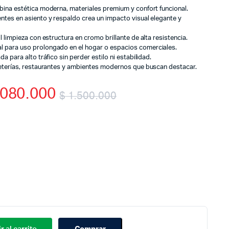
bina estética moderna, materiales premium y confort funcional.
ntes en asiento y respaldo crea un impacto visual elegante y
 limpieza con estructura en cromo brillante de alta resistencia.
 para uso prolongado en el hogar o espacios comerciales.
a para alto tráfico sin perder estilo ni estabilidad.
feterías, restaurantes y ambientes modernos que buscan destacar.
080.000
$
1.500.000
Original
Current
price
price
was:
is:
$ 1.500.000.
$ 1.080.000.