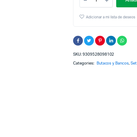
Añadi
Set
X3
Silla
Adicionar a mi lista de deseos
Bar
Mardin
Cafe
Silla
Moderna
Para
Barra
SKU:
9309528098102
Categories:
Butacos y Bancos
,
Set