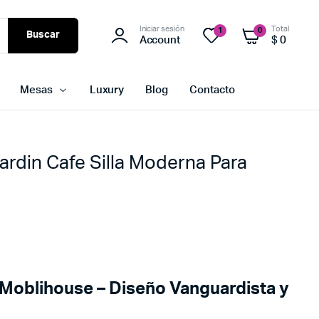
Iniciar sesión
Total
1
0
Buscar
Account
$
0
Mesas
Luxury
Blog
Contacto
Mardin Cafe Silla Moderna Para
n Moblihouse – Diseño Vanguardista y