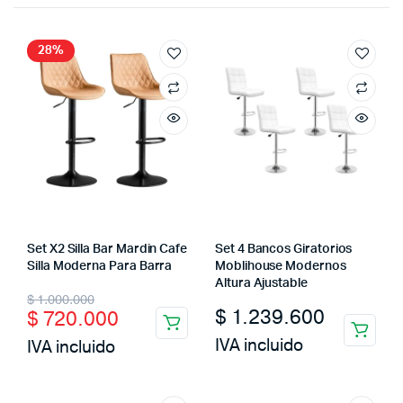
28%
Set X2 Silla Bar Mardin Cafe
Set 4 Bancos Giratorios
Silla Moderna Para Barra
Moblihouse Modernos
Altura Ajustable
Original
Current
$
1.000.000
$
1.239.600
$
720.000
price
price
IVA incluido
IVA incluido
was:
is:
$ 1.000.000.
$ 720.000.