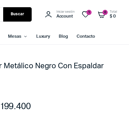
Iniciar sesión
Total
1
0
Buscar
Account
$
0
Mesas
Luxury
Blog
Contacto
r Metálico Negro Con Espaldar
199.400