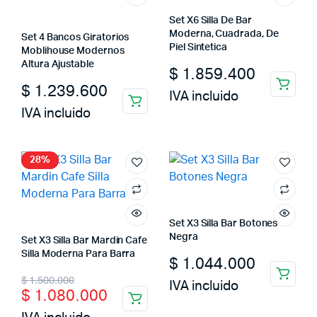
Set X6 Silla De Bar
Moderna, Cuadrada, De
Set 4 Bancos Giratorios
Piel Sintetica
Moblihouse Modernos
Altura Ajustable
$
1.859.400
$
1.239.600
IVA incluido
IVA incluido
28%
Set X3 Silla Bar Botones
Negra
Set X3 Silla Bar Mardin Cafe
Silla Moderna Para Barra
$
1.044.000
Original
Current
$
1.500.000
IVA incluido
$
1.080.000
price
price