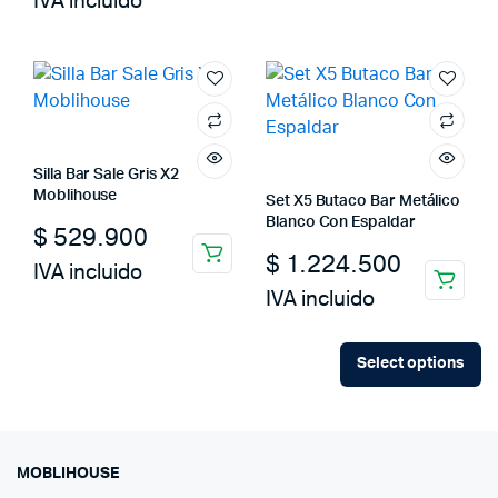
IVA incluido
was:
is:
$ 1.500.000.
$ 1.080.000.
Silla Bar Sale Gris X2
Moblihouse
Set X5 Butaco Bar Metálico
Blanco Con Espaldar
$
529.900
$
1.224.500
IVA incluido
IVA incluido
Select options
MOBLIHOUSE