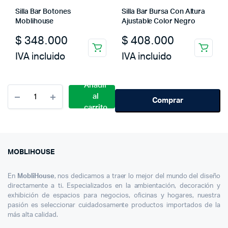
Silla Bar Botones
Silla Bar Bursa Con Altura
Moblihouse
Ajustable Color Negro
$
348.000
$
408.000
IVA incluido
IVA incluido
Añadir
Cantidad
al
Set
Comprar
carrito
X3
Butaco
Bar
Metálico
Palo
MOBLIHOUSE
Rosa
Con
En
MobliHouse
, nos dedicamos a traer lo mejor del mundo del diseño
Espaldar
directamente a ti. Especializados en la ambientación, decoración y
exhibición de espacios para negocios, oficinas y hogares, nuestra
pasión es seleccionar cuidadosamente productos importados de la
más alta calidad.