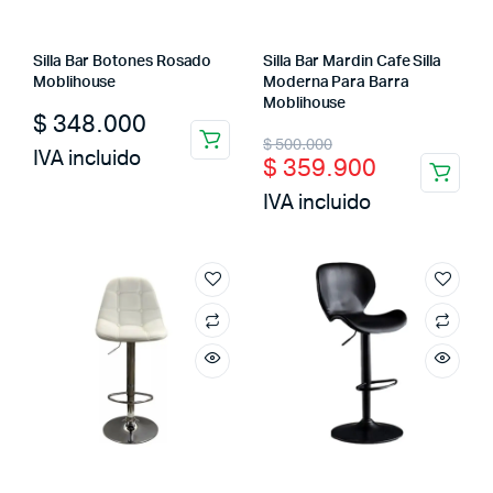
Silla Bar Botones Rosado
Silla Bar Mardin Cafe Silla
Moblihouse
Moderna Para Barra
Moblihouse
$
348.000
Original
Current
$
500.000
IVA incluido
$
359.900
price
price
IVA incluido
was:
is:
$ 500.000.
$ 359.900.