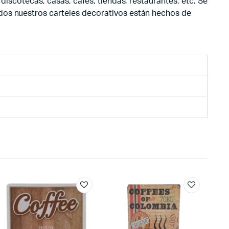
discotecas, casas, cafés, tiendas, restaurantes, etc. Se
odos nuestros carteles decorativos están hechos de