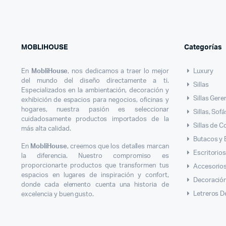
MOBLIHOUSE
Categorías
En
MobliHouse
, nos dedicamos a traer lo mejor
Luxury
del mundo del diseño directamente a ti.
Sillas
Especializados en la ambientación, decoración y
Sillas Gere
exhibición de espacios para negocios, oficinas y
hogares, nuestra pasión es seleccionar
Sillas, Sof
cuidadosamente productos importados de la
Sillas de 
más alta calidad.
Butacos y
En
MobliHouse
, creemos que los detalles marcan
Escritorio
la diferencia. Nuestro compromiso es
proporcionarte productos que transformen tus
Accesorios
espacios en lugares de inspiración y confort,
Decoració
donde cada elemento cuenta una historia de
Letreros D
excelencia y buen gusto.