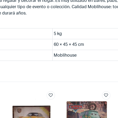
 regalar y decorar el hogar. Es muy utilizado en bares, pubs, 
ualquier tipo de evento o colección. Calidad Moblihouse: t
e durará años.
5 kg
60 × 45 × 45 cm
Moblihouse