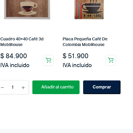
Cuadro 40×40 Café 3d
Placa Pequeña Café De
Moblihouse
Colombia Moblihouse
$
84.900
$
51.900
IVA incluido
IVA incluido
Cantidad
Añadir al carrito
Comprar
Placas
Auto
Barcelona
Moblihouse