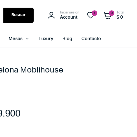
Iniciar sesión
Total
1
0
Buscar
Account
$
0
Mesas
Luxury
Blog
Contacto
elona Moblihouse
9.900