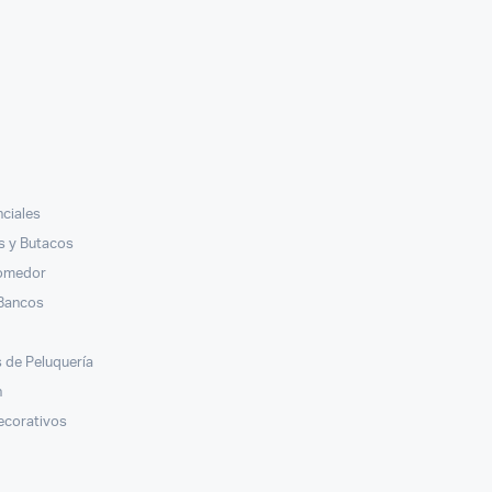
nciales
ás y Butacos
Comedor
 Bancos
s
 de Peluquería
n
ecorativos