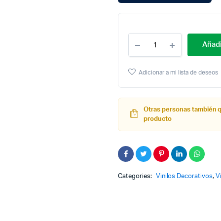
Cantidad
Añadi
Placas
Auto
Barcelona
Adicionar a mi lista de deseos
Moblihouse
Otras personas también 
producto
Categories:
Vinilos Decorativos
,
V