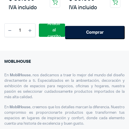
IVA incluido
IVA incluido
Añadir
Cantidad
al
Placa
Comprar
carrito
Pequeña
Guns
And
Roses
Moblihouse
MOBLIHOUSE
En
MobliHouse
, nos dedicamos a traer lo mejor del mundo del diseño
directamente a ti. Especializados en la ambientación, decoración y
exhibición de espacios para negocios, oficinas y hogares, nuestra
pasión es seleccionar cuidadosamente productos importados de la
más alta calidad.
En
MobliHouse
, creemos que los detalles marcan la diferencia. Nuestro
compromiso es proporcionarte productos que transformen tus
espacios en lugares de inspiración y confort, donde cada elemento
cuenta una historia de excelencia y buen gusto.