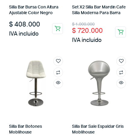
Silla Bar Bursa Con Altura
Set X2 Silla Bar Mardin Cafe
Ajustable Color Negro
Silla Moderna Para Barra
Original
Current
$
408.000
$
1.000.000
$
720.000
price
price
IVA incluido
IVA incluido
was:
is:
$ 1.000.000.
$ 720.000.
Silla Bar Botones
Silla Bar Sale Espaldar Gris
Moblihouse
Moblihouse