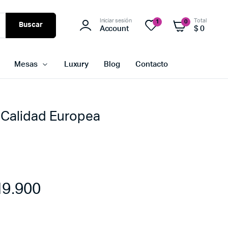
Iniciar sesión
Total
1
0
Buscar
Account
$
0
Mesas
Luxury
Blog
Contacto
x Calidad Europea
9.900