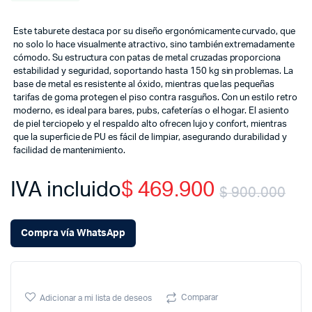
Este taburete destaca por su diseño ergonómicamente curvado, que
no solo lo hace visualmente atractivo, sino también extremadamente
cómodo. Su estructura con patas de metal cruzadas proporciona
estabilidad y seguridad, soportando hasta 150 kg sin problemas. La
base de metal es resistente al óxido, mientras que las pequeñas
tarifas de goma protegen el piso contra rasguños. Con un estilo retro
moderno, es ideal para bares, pubs, cafeterías o el hogar. El asiento
de piel terciopelo y el respaldo alto ofrecen lujo y confort, mientras
que la superficie de PU es fácil de limpiar, asegurando durabilidad y
facilidad de mantenimiento.
IVA incluido
$
469.900
$
900.000
Or
Cu
Compra vía WhatsApp
pr
pr
wa
is:
Comparar
Adicionar a mi lista de deseos