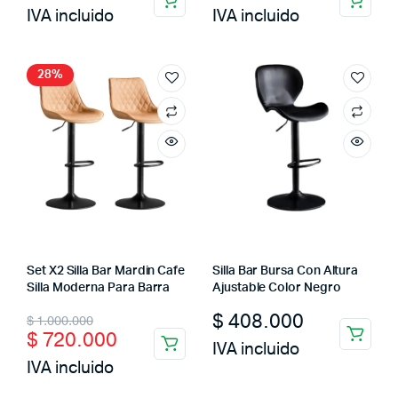
IVA incluido
IVA incluido
28%
Set X2 Silla Bar Mardin Cafe
Silla Bar Bursa Con Altura
Silla Moderna Para Barra
Ajustable Color Negro
Original
Current
$
408.000
$
1.000.000
$
720.000
price
price
IVA incluido
IVA incluido
was:
is: