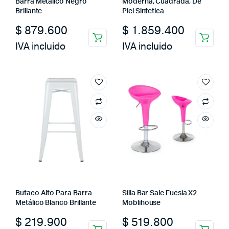
Barra Metálico Negro
Moderna, Cuadrada, De
Brillante
Piel Sintetica
$
879.600
$
1.859.400
IVA incluido
IVA incluido
Butaco Alto Para Barra
Silla Bar Sale Fucsia X2
Metálico Blanco Brillante
Moblihouse
$
219.900
$
519.800