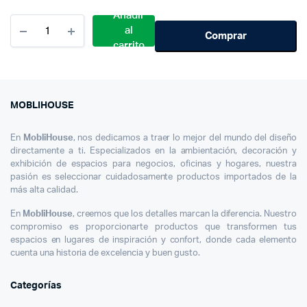
$ 1.000.000.
$ 720.000.
Añadir
Cantidad
al
Taburete
Comprar
carrito
Alto
Tapizado
Terciopelo
Moderno
Con
MOBLIHOUSE
Respaldo
Gris
En
MobliHouse
, nos dedicamos a traer lo mejor del mundo del diseño
directamente a ti. Especializados en la ambientación, decoración y
exhibición de espacios para negocios, oficinas y hogares, nuestra
pasión es seleccionar cuidadosamente productos importados de la
más alta calidad.
En
MobliHouse
, creemos que los detalles marcan la diferencia. Nuestro
compromiso es proporcionarte productos que transformen tus
espacios en lugares de inspiración y confort, donde cada elemento
cuenta una historia de excelencia y buen gusto.
Categorías