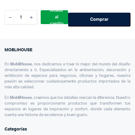
$ 800.000.
$ 379.800.
Añadir
Cantidad
al
Silla
Comprar
carrito
Torino
Moblihouse
X3
MOBLIHOUSE
En
MobliHouse
, nos dedicamos a traer lo mejor del mundo del diseño
directamente a ti. Especializados en la ambientación, decoración y
exhibición de espacios para negocios, oficinas y hogares, nuestra
pasión es seleccionar cuidadosamente productos importados de la
más alta calidad.
En
MobliHouse
, creemos que los detalles marcan la diferencia. Nuestro
compromiso es proporcionarte productos que transformen tus
espacios en lugares de inspiración y confort, donde cada elemento
cuenta una historia de excelencia y buen gusto.
Categorías