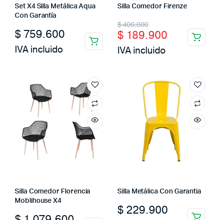
Set X4 Silla Metálica Aqua
Silla Comedor Firenze
Con Garantía
Original
Current
$
400.000
$
759.600
$
189.900
price
price
IVA incluido
IVA incluido
was:
is:
$ 400.000.
$ 189.900.
Silla Comedor Florencia
Silla Metálica Con Garantia
Moblihouse X4
$
229.900
$
1.079.600