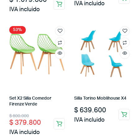
IVA incluido
IVA incluido
53%
Set X2 Silla Comedor
Silla Torino Moblihouse X4
Firenze Verde
$
639.600
Original
Current
$
800.000
IVA incluido
$
379.800
price
price
IVA incluido
was:
is: