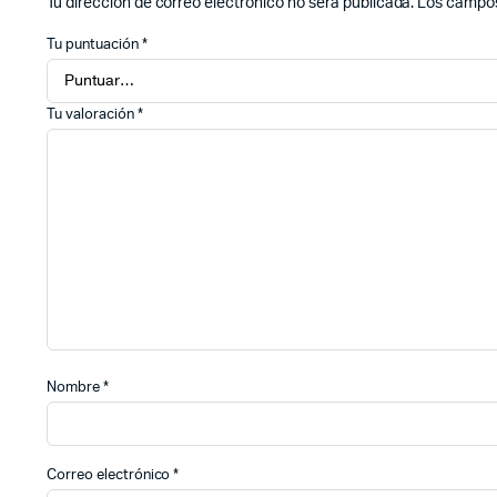
Tu dirección de correo electrónico no será publicada.
Los campos
Tu puntuación
*
Tu valoración
*
Nombre
*
Correo electrónico
*