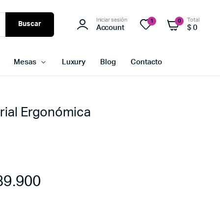
Iniciar sesión
Total
1
0
Buscar
Account
$
0
Mesas
Luxury
Blog
Contacto
arial Ergonómica
9.900