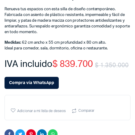
Renueva tus espacios con esta silla de diseño contemporáneo.
Fabricada con asiento de plástico resistente, impermeable y fácil de
limpiar, y patas de madera maciza con protectores antideslizantes y
antiarañazos. Su respaldo ergonómico garantiza comodidad y soporte
en todo momento.
Medidas:
62 cm ancho x 55 cm profundidad x 80 cm alto.
Ideal para comedor, sala, dormitorio, oficina o restaurante.
IVA incluido
$
839.700
$
1.350.000
O
C
Compra vía WhatsApp
p
p
w
is
Comparar
Adicionar a mi lista de deseos
$
$