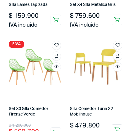
Silla Eames Tapizada
Set X4 Silla Metálica Gris
$
159.900
$
759.600
IVA incluido
IVA incluido
53%
Set X3 Silla Comedor
Silla Comedor Turin X2
Firenze Verde
Moblihouse
Original
Current
$
479.800
$
1.200.000