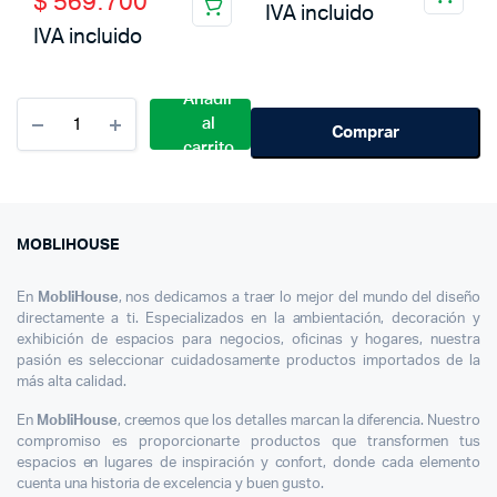
$
569.700
price
price
IVA incluido
IVA incluido
was:
is:
$ 1.200.000.
$ 569.700.
Añadir
Cantidad
al
Silla
Comprar
carrito
Parma
Moblihouse
X3
MOBLIHOUSE
En
MobliHouse
, nos dedicamos a traer lo mejor del mundo del diseño
directamente a ti. Especializados en la ambientación, decoración y
exhibición de espacios para negocios, oficinas y hogares, nuestra
pasión es seleccionar cuidadosamente productos importados de la
más alta calidad.
En
MobliHouse
, creemos que los detalles marcan la diferencia. Nuestro
compromiso es proporcionarte productos que transformen tus
espacios en lugares de inspiración y confort, donde cada elemento
cuenta una historia de excelencia y buen gusto.