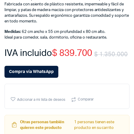
Fabricada con asiento de plástico resistente, impermeable y fácil de
limpiar, y patas de madera maciza con protectores antideslizantes y
antiarañazos. Su respaldo ergonómico garantiza comodidad y soporte
en todo momento.
Medidas:
62 cm ancho x 55 cm profundidad x 80 cm alto.
Ideal para comedor, sala, dormitorio, oficina o restaurante.
IVA incluido
$
839.700
$
1.350.000
O
C
Compra vía WhatsApp
p
p
w
is
Comparar
Adicionar a mi lista de deseos
$
$
Otras personas también
1 personas tienen este
quieren este producto
producto en su carrito