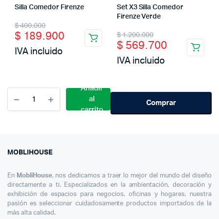
Silla Comedor Firenze
Set X3 Silla Comedor
Firenze Verde
Original
Current
$
400.000
Original
Current
$
189.900
$
1.200.000
price
price
$
569.700
price
price
IVA incluido
was:
is:
IVA incluido
was:
is:
$ 400.000.
$ 189.900.
$ 1.200.000.
$ 569.700.
Añadir
Cantidad
al
Silla
Comprar
carrito
Parma
Moblihouse
X3
MOBLIHOUSE
En
MobliHouse
, nos dedicamos a traer lo mejor del mundo del diseño
directamente a ti. Especializados en la ambientación, decoración y
exhibición de espacios para negocios, oficinas y hogares, nuestra
pasión es seleccionar cuidadosamente productos importados de la
más alta calidad.