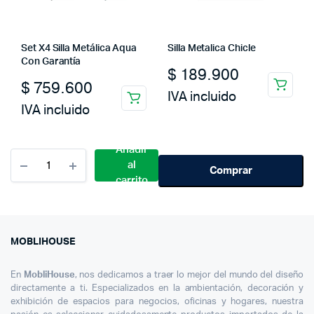
Set X4 Silla Metálica Aqua
Silla Metalica Chicle
Con Garantía
$
189.900
$
759.600
IVA incluido
IVA incluido
Añadir
Cantidad
al
Silla
Comprar
carrito
Para
Comedor
Moderna
Parma
Azul
MOBLIHOUSE
En
MobliHouse
, nos dedicamos a traer lo mejor del mundo del diseño
directamente a ti. Especializados en la ambientación, decoración y
exhibición de espacios para negocios, oficinas y hogares, nuestra