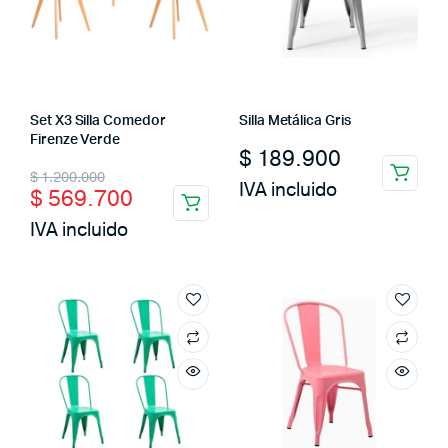
Set X3 Silla Comedor
Silla Metálica Gris
Firenze Verde
$
189.900
Original
Current
$
1.200.000
IVA incluido
$
569.700
price
price
IVA incluido
was:
is:
$ 1.200.000.
$ 569.700.