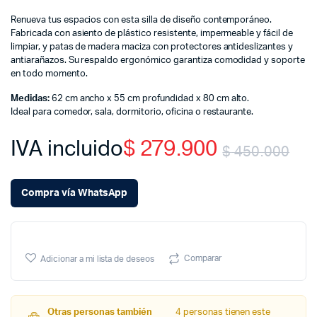
Renueva tus espacios con esta silla de diseño contemporáneo.
Fabricada con asiento de plástico resistente, impermeable y fácil de
limpiar, y patas de madera maciza con protectores antideslizantes y
antiarañazos. Su respaldo ergonómico garantiza comodidad y soporte
en todo momento.
Medidas:
62 cm ancho x 55 cm profundidad x 80 cm alto.
Ideal para comedor, sala, dormitorio, oficina o restaurante.
IVA incluido
$
279.900
$
450.000
Ori
Cu
Compra vía WhatsApp
pr
pr
wa
is:
Comparar
Adicionar a mi lista de deseos
$ 
$ 
Otras personas también
4 personas tienen este