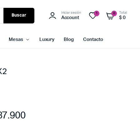
Iniciar sesión
Total
1
0
Buscar
Account
$
0
Mesas
Luxury
Blog
Contacto
X2
7.900