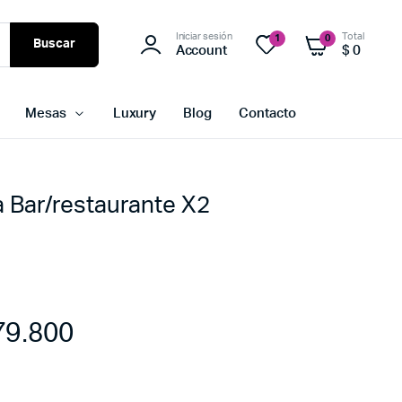
Iniciar sesión
Total
1
0
Buscar
Account
$
0
Mesas
Luxury
Blog
Contacto
ra Bar/restaurante X2
9.800