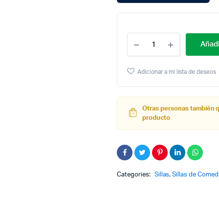
Cantidad
Añadi
Silla
Metalica
Para
Adicionar a mi lista de deseos
Bar/restaurante
X2
Otras personas también 
producto
Categories:
Sillas
,
Sillas de Comed