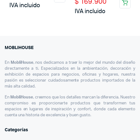
$
169.900
price
price
IVA incluido
was:
is:
IVA incluido
was:
is:
$ 800.000.
$ 379.800.
$ 300.000.
$ 169.900.
MOBLIHOUSE
En
MobliHouse
, nos dedicamos a traer lo mejor del mundo del diseño
directamente a ti. Especializados en la ambientación, decoración y
exhibición de espacios para negocios, oficinas y hogares, nuestra
pasión es seleccionar cuidadosamente productos importados de la
más alta calidad.
En
MobliHouse
, creemos que los detalles marcan la diferencia. Nuestro
compromiso es proporcionarte productos que transformen tus
espacios en lugares de inspiración y confort, donde cada elemento
cuenta una historia de excelencia y buen gusto.
Categorías