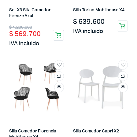
Set X3 Silla Comedor
Silla Torino Moblihouse X4
Firenze Azul
$
639.600
Original
Current
$
1.200.000
IVA incluido
$
569.700
price
price
IVA incluido
was:
is:
$ 1.200.000.
$ 569.700.
Silla Comedor Florencia
Silla Comedor Capri X2
Moblihouse X4