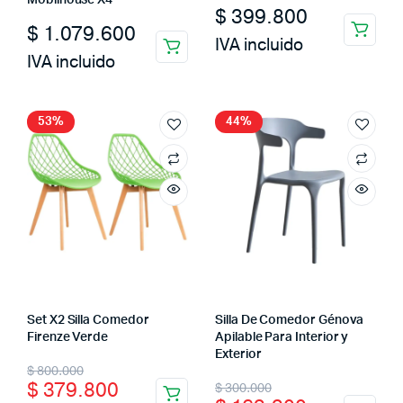
$
399.800
$
1.079.600
IVA incluido
IVA incluido
53%
44%
Set X2 Silla Comedor
Silla De Comedor Génova
Firenze Verde
Apilable Para Interior y
Exterior
Original
Current
$
800.000
Original
Current
$
379.800
$
300.000
price
price