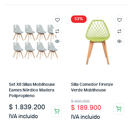
53%
Set X8 Sillas Moblihouse
Silla Comedor Firenze
Eames Nórdico Madera
Verde Moblihouse
Polipropileno
Original
Current
$
400.000
$
1.839.200
$
189.900
price
price
IVA incluido
IVA incluido
was:
is:
$ 400.000.
$ 189.900.