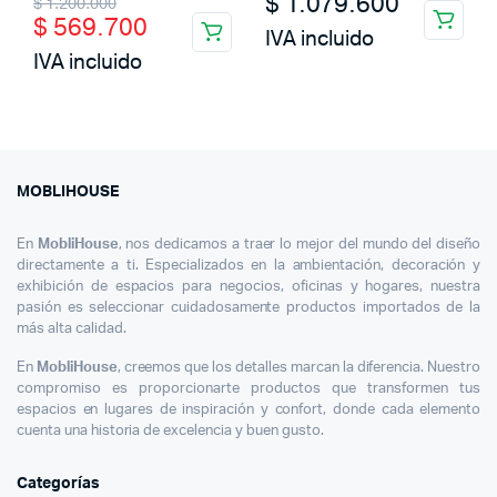
Original
Current
$
1.079.600
$
1.200.000
$
569.700
price
price
IVA incluido
IVA incluido
was:
is:
$ 1.200.000.
$ 569.700.
MOBLIHOUSE
En
MobliHouse
, nos dedicamos a traer lo mejor del mundo del diseño
directamente a ti. Especializados en la ambientación, decoración y
exhibición de espacios para negocios, oficinas y hogares, nuestra
pasión es seleccionar cuidadosamente productos importados de la
más alta calidad.
En
MobliHouse
, creemos que los detalles marcan la diferencia. Nuestro
compromiso es proporcionarte productos que transformen tus
espacios en lugares de inspiración y confort, donde cada elemento
cuenta una historia de excelencia y buen gusto.
Categorías