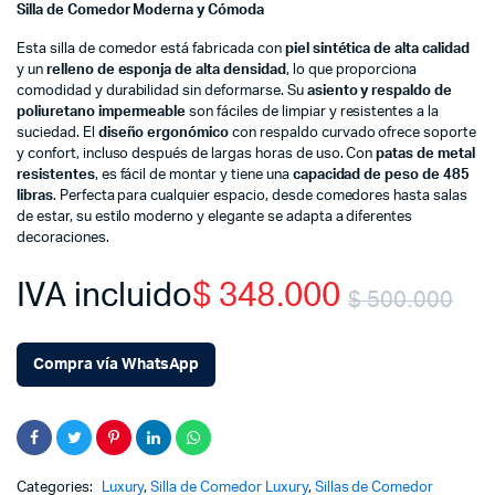
Silla de Comedor Moderna y Cómoda
Esta silla de comedor está fabricada con
piel sintética de alta calidad
y un
relleno de esponja de alta densidad
, lo que proporciona
comodidad y durabilidad sin deformarse. Su
asiento y respaldo de
poliuretano impermeable
son fáciles de limpiar y resistentes a la
suciedad. El
diseño ergonómico
con respaldo curvado ofrece soporte
y confort, incluso después de largas horas de uso. Con
patas de metal
resistentes
, es fácil de montar y tiene una
capacidad de peso de 485
libras
. Perfecta para cualquier espacio, desde comedores hasta salas
de estar, su estilo moderno y elegante se adapta a diferentes
decoraciones.
IVA incluido
$
348.000
$
500.000
Or
Cu
Compra vía WhatsApp
pr
pr
wa
is:
$ 
$ 
Categories:
Luxury
,
Silla de Comedor Luxury
,
Sillas de Comedor