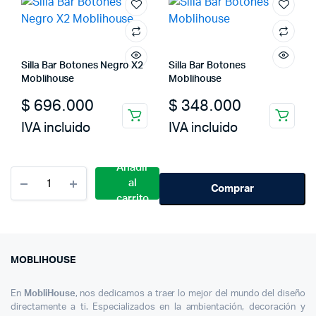
Silla Bar Botones Negro X2
Silla Bar Botones
Moblihouse
Moblihouse
$
696.000
$
348.000
IVA incluido
IVA incluido
Añadir
Cantidad
al
Silla
Comprar
carrito
De
Bar
Moderna
De
Terciopelo
MOBLIHOUSE
London
Base
En
MobliHouse
, nos dedicamos a traer lo mejor del mundo del diseño
Dorada
directamente a ti. Especializados en la ambientación, decoración y