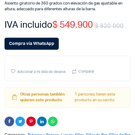
Asiento giratorio de 360 grados con elevación de gas ajustable en
altura, adecuado para diferentes alturas de la barra.
IVA incluido
$
549.900
$
830.000
Or
Cu
Compra vía WhatsApp
pr
pr
wa
is:
Comparar
Adicionar a mi lista de deseos
$ 
$ 
Otras personas también
1 personas tienen este
quieren este producto
producto en su carrito